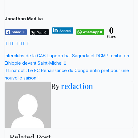
Jonathan Madika
0
Share
0
WhatsApp
Post 0
Share
0
0
Shares
Navigation
Interclubs de la CAF: Lupopo bat Sagrada et DCMP tombe en
Ethiopie devant Saint-Michel
de
Linafoot : Le FC Renaissance du Congo enfin prêt pour une
l’article
nouvelle saison !
By
redaction
Related Post