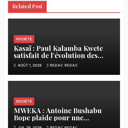
Related Post
SOCIÉTÉ
Kasaï : Paul Kalamba Kwete
satisfait de l’évolution des
travaux routiers exécutés par
AOÛT 1, 2026
REDAC REDAC
SAFRIMEX
SOCIÉTÉ
MWEKA : Antoine Bushabu
Bope plaide pour une
meilleure prise en compte des
JUIL 29, 2026
REDAC REDAC