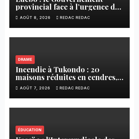
provincial face à l’urgence des
érosions qui menacent la cité
AOÛT 8, 2026
REDAC REDAC
DRAME
Incendie à Tukondo : 20
maisons réduites en cendres,
plusieurs familles sans abri
AOÛT 7, 2026
REDAC REDAC
ÉDUCATION