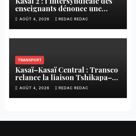
Kasaï 2 : l’Intersyndicale des
enseignants dénonce une
contribution financière
AOÛT 4, 2026
REDAC REDAC
imposée aux écoles de la
CNCA
TRANSPORT
Kasaï–Kasaï Central : Transco
relance la liaison Tshikapa–
Tshiamu pour faciliter les
AOÛT 4, 2026
REDAC REDAC
échanges