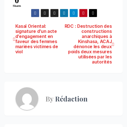
0
Shares
Navigation
Kasaï Oriental:
RDC : Destruction des
signature d’un acte
constructions
d’engagement en
anarchiques à
de
faveur des femmes
Kinshasa, ACAJ
mariées victimes de
dénonce les deux
l’article
viol
poids deux mesures
utilisées par les
autorités
By
Rédaction