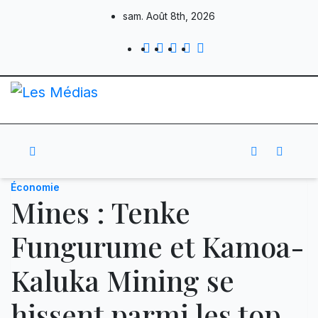
Skip
sam. Août 8th, 2026
to
content
Économie
Mines : Tenke
Fungurume et Kamoa-
Kaluka Mining se
hissent parmi les top