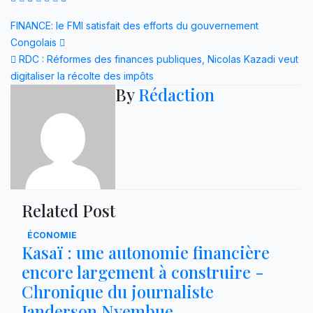
Navigation
FINANCE: le FMI satisfait des efforts du gouvernement
Congolais
de
RDC : Réformes des finances publiques, Nicolas Kazadi veut
l’article
digitaliser la récolte des impôts
By
Rédaction
Related Post
ÉCONOMIE
Kasaï : une autonomie financière
encore largement à construire -
Chronique du journaliste
Janderson Nyembue