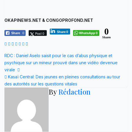
OKAPINEWS.NET & CONGOPROFOND.NET
0
Share
0
WhatsApp
Post 0
Share
0
0
Shares
Navigation
RDC : Daniel Aselo saisit pour le cas d’abus physique et
psychique sur un mineur prouvé dans une vidéo devenue
de
virale
l’article
Kasaï Central: Des jeunes en pleines consultations au tour
des autorités sur les questions vitales
By
Rédaction