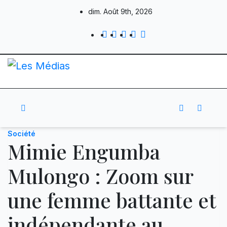
Skip
dim. Août 9th, 2026
to
content
Société
Mimie Engumba
Mulongo : Zoom sur
une femme battante et
indépendante au