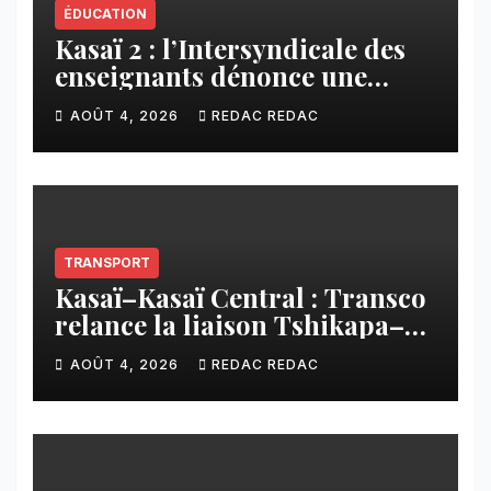
ÉDUCATION
Kasaï 2 : l’Intersyndicale des
enseignants dénonce une
contribution financière
AOÛT 4, 2026
REDAC REDAC
imposée aux écoles de la
CNCA
TRANSPORT
Kasaï–Kasaï Central : Transco
relance la liaison Tshikapa–
Tshiamu pour faciliter les
AOÛT 4, 2026
REDAC REDAC
échanges