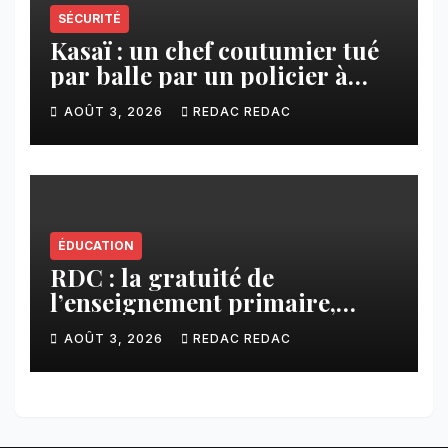
SÉCURITÉ
Kasaï : un chef coutumier tué
par balle par un policier à
Kamuesha, la tension monte
AOÛT 3, 2026
REDAC REDAC
ÉDUCATION
RDC : la gratuité de
l’enseignement primaire,
vision phare du Président
AOÛT 3, 2026
REDAC REDAC
Félix Tshisekedi réaffirmée
par une circulaire du
Secrétaire général Juvénal
Sanga Kaubo