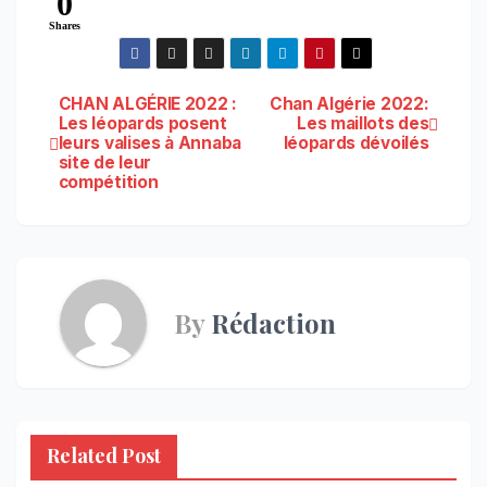
0
Shares
Navigation
CHAN ALGÉRIE 2022 :
Chan Algérie 2022:
Les léopards posent
Les maillots des
leurs valises à Annaba
léopards dévoilés
de
site de leur
compétition
l’article
By
Rédaction
Related Post