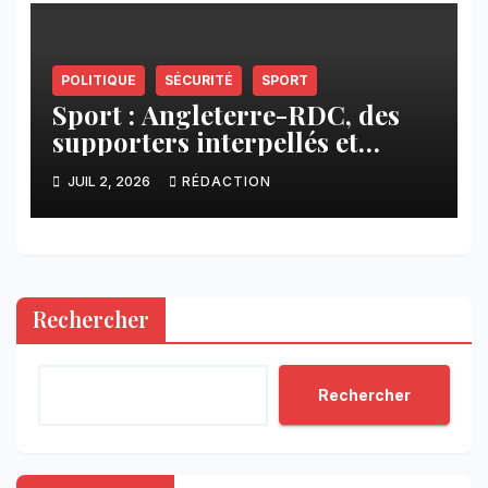
POLITIQUE
SÉCURITÉ
SPORT
Sport : Angleterre-RDC, des
supporters interpellés et
d’autres conduits vers des
JUIL 2, 2026
RÉDACTION
lieux inconnus à Goma
Rechercher
Rechercher