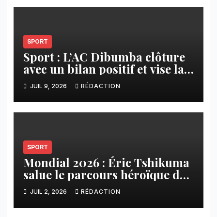
SPORT
Sport : L’AC Dibumba clôture
avec un bilan positif et vise la
ligue 1 pour la saison 2026-
JUIL 9, 2026
RÉDACTION
2027
SPORT
Mondial 2026 : Éric Tshikuma
salue le parcours héroïque des
Léopards
JUIL 2, 2026
RÉDACTION