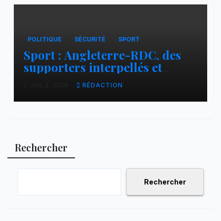
POLITIQUE
SÉCURITÉ
SPORT
Sport : Angleterre-RDC, des
supporters interpellés et
d’autres conduits vers des
JUIL 2, 2026
RÉDACTION
lieux inconnus à Goma
Rechercher
Rechercher