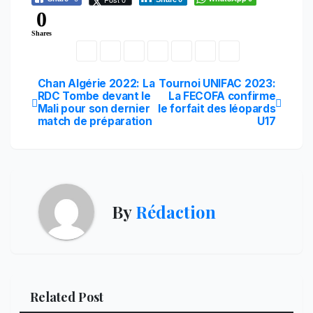
0
Shares
Navigation
Chan Algérie 2022: La
Tournoi UNIFAC 2023:
RDC Tombe devant le
La FECOFA confirme
Mali pour son dernier
le forfait des léopards
de
match de préparation
U17
l’article
By
Rédaction
Related Post