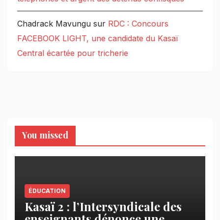
Chadrack Mavungu
sur
RDC : Concours
FACEBOOK LIGHT, une candidate du Kasaï
Central écartée pour tricherie
You missed
ÉDUCATION
Kasaï 2 : l’Intersyndicale des
enseignants dénonce une