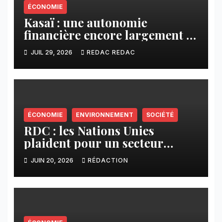
ÉCONOMIE
Kasaï : une autonomie
financière encore largement à
construire -Chronique du
JUIL 29, 2026
REDAC REDAC
journaliste Janderson
Nyembue
ÉCONOMIE
ENVIRONNEMENT
SOCIÉTÉ
RDC : les Nations Unies
plaident pour un secteur
minier plus responsable et
JUIN 20, 2026
RÉDACTION
inclusif