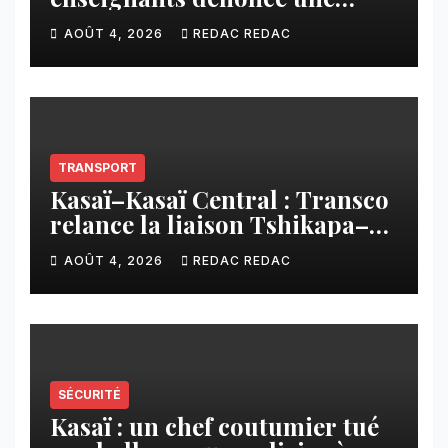
contribution financière
AOÛT 4, 2026
REDAC REDAC
imposée aux écoles de la
CNCA
TRANSPORT
Kasaï–Kasaï Central : Transco
relance la liaison Tshikapa–
Tshiamu pour faciliter les
AOÛT 4, 2026
REDAC REDAC
échanges
SÉCURITÉ
Kasaï : un chef coutumier tué