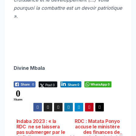
pourquoi la combattre est un devoir patriotique
»
.
Divine Mbala
WhatsApp
Post 0
Share
0
0
Share
0
0
Shares
Navigation
Indaba 2023 : « la
RDC : Matata Ponyo
RDC ne se laissera
accuse le ministère
pas submerger par le
des finances de