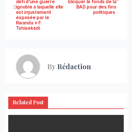
de
défi d’une guerre
bloquer le fonds de la
ignoble à laquelle elle
BAD pour des fins
l’article
est injustement
politiques
exposée par le
Rwanda » F.
Tshisekedi
By
Rédaction
Related Post