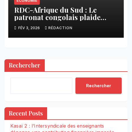
ÉCONOMIE
RDC-Afrique du Sud : Le
patronat congolais plaide
pour des partenariats fondés
FÉV 3, 2026
RÉDACTION
sur la confiance
Rechercher
Rechercher
Recent Posts
Kasaï 2 : l’Intersyndicale des enseignants