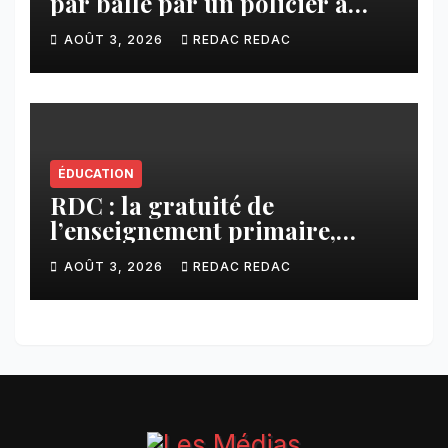
par balle par un policier à
Kamuesha, la tension monte
AOÛT 3, 2026
REDAC REDAC
ÉDUCATION
RDC : la gratuité de
l’enseignement primaire,
vision phare du Président
AOÛT 3, 2026
REDAC REDAC
Félix Tshisekedi réaffirmée
par une circulaire du
Secrétaire général Juvénal
Sanga Kaubo