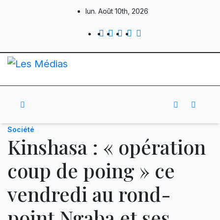
Skip
lun. Août 10th, 2026
to
content
Société
Kinshasa : « opération
coup de poing » ce
vendredi au rond-
point Ngaba et ses