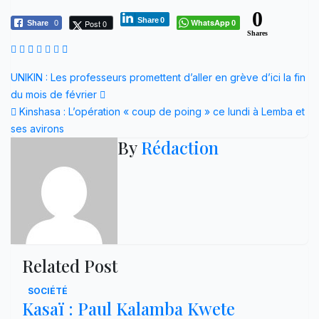
0
Share
0
WhatsApp
Post 0
Share
0
0
Shares
Navigation
UNIKIN : Les professeurs promettent d’aller en grève d’ici la fin
du mois de février
de
Kinshasa : L’opération « coup de poing » ce lundi à Lemba et
l’article
ses avirons
By
Rédaction
Related Post
SOCIÉTÉ
Kasaï : Paul Kalamba Kwete