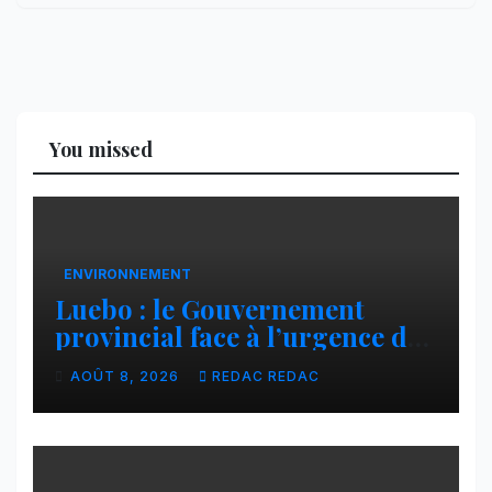
You missed
ENVIRONNEMENT
Luebo : le Gouvernement
provincial face à l’urgence des
érosions qui menacent la cité
AOÛT 8, 2026
REDAC REDAC