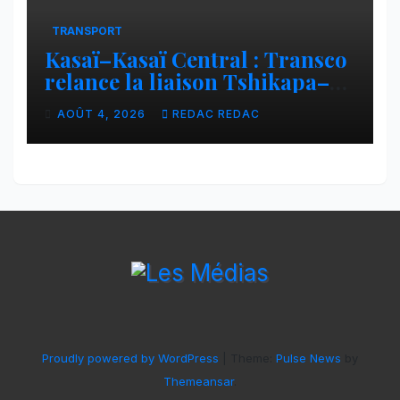
TRANSPORT
Kasaï–Kasaï Central : Transco
relance la liaison Tshikapa–
Tshiamu pour faciliter les
AOÛT 4, 2026
REDAC REDAC
échanges
Proudly powered by WordPress
|
Theme:
Pulse News
by
Themeansar
.