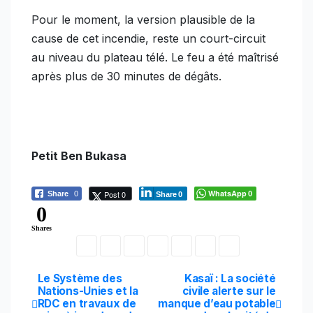
Pour le moment, la version plausible de la
cause de cet incendie, reste un court-circuit
au niveau du plateau télé. Le feu a été maîtrisé
après plus de 30 minutes de dégâts.
Petit Ben Bukasa
WhatsApp
Post 0
Share
0
0
Share
0
0
Shares
Navigation
Le Système des
Kasaï : La société
Nations-Unies et la
civile alerte sur le
RDC en travaux de
manque d’eau potable