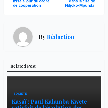
de
mise à jour du cadre
dans la cité de
de coopération
Ndjoko-Mpunda
l’article
By
Rédaction
Related Post
SOCIÉTÉ
Kasaï : Paul Kalamba Kwete
satisfait de l’évolution des