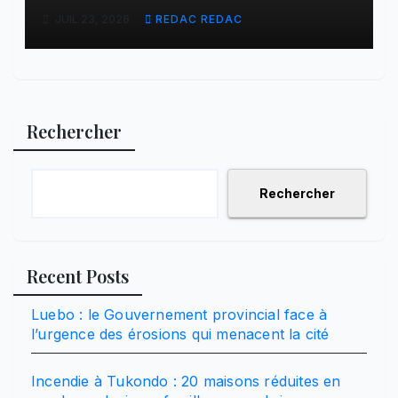
contre ADVANS Banque à
JUIL 23, 2026
REDAC REDAC
Tshikapa
Rechercher
Rechercher
Recent Posts
Luebo : le Gouvernement provincial face à
l’urgence des érosions qui menacent la cité
Incendie à Tukondo : 20 maisons réduites en