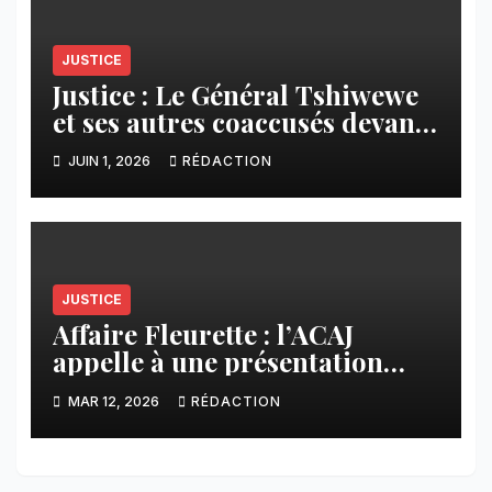
JUSTICE
Justice : Le Général Tshiwewe
et ses autres coaccusés devant
la cour militaire ce jeudi
JUIN 1, 2026
RÉDACTION
JUSTICE
Affaire Fleurette : l’ACAJ
appelle à une présentation
exacte des conclusions de
MAR 12, 2026
RÉDACTION
l’enquête néerlandaise