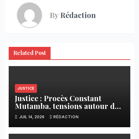
By
Rédaction
Related Post
JUSTICE
Justice : Procès Constant
Mutamba, tensions autour de
la procédure et renvoi au 27
JUIL 14, 2026
RÉDACTION
juillet