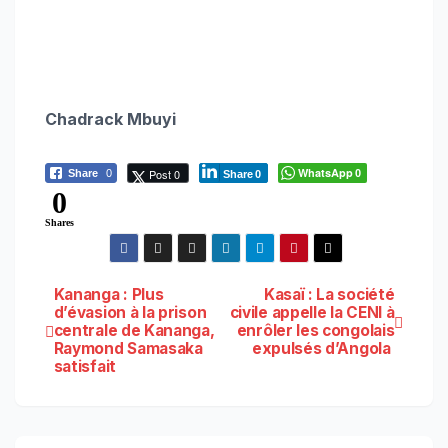
Chadrack Mbuyi
WhatsApp
Post 0
Share
0
0
Share
0
0
Shares
Navigation
Kananga : Plus
Kasaï : La société
d’évasion à la prison
civile appelle la CENI à
centrale de Kananga,
enrôler les congolais
de
Raymond Samasaka
expulsés d’Angola
satisfait
l’article