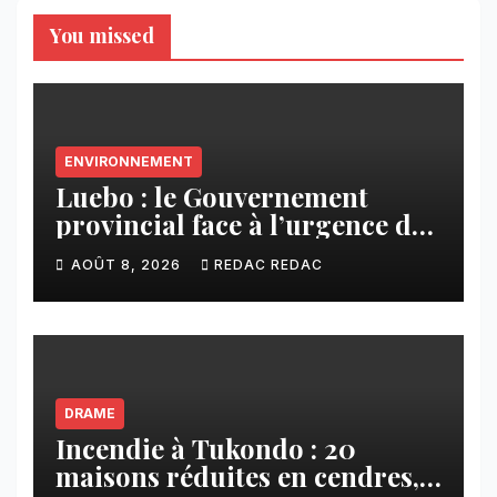
You missed
ENVIRONNEMENT
Luebo : le Gouvernement
provincial face à l’urgence des
érosions qui menacent la cité
AOÛT 8, 2026
REDAC REDAC
DRAME
Incendie à Tukondo : 20
maisons réduites en cendres,