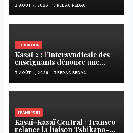
plusieurs familles sans abri
AOÛT 7, 2026
REDAC REDAC
ÉDUCATION
Kasaï 2 : l’Intersyndicale des
enseignants dénonce une
contribution financière
AOÛT 4, 2026
REDAC REDAC
imposée aux écoles de la
CNCA
TRANSPORT
Kasaï–Kasaï Central : Transco
relance la liaison Tshikapa–