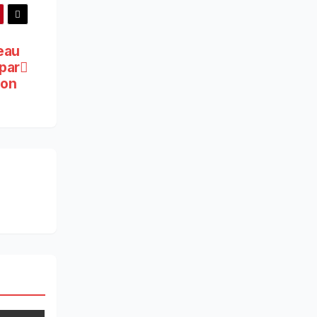
beau
par
sion