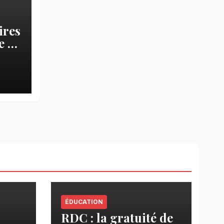
ires
 » :
pa
ÉDUCATION
RDC : la gratuité de