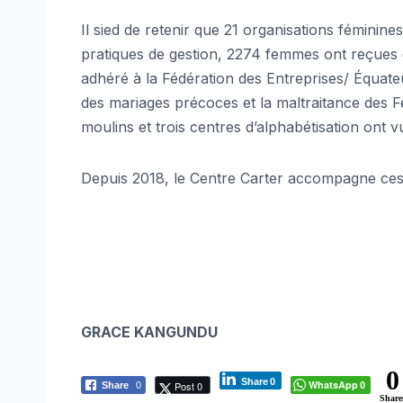
Il sied de retenir que 21 organisations féminin
pratiques de gestion, 2274 femmes ont reçues 
adhéré à la Fédération des Entreprises/ Équate
des mariages précoces et la maltraitance des F
moulins et trois centres d’alphabétisation ont v
Depuis 2018, le Centre Carter accompagne ces
GRACE KANGUNDU
0
Share
0
WhatsApp
Post 0
Share
0
0
Share