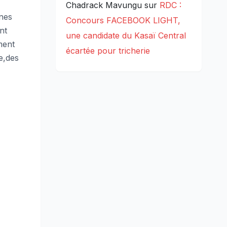
Chadrack Mavungu
sur
RDC :
nnes
Concours FACEBOOK LIGHT,
nt
une candidate du Kasaï Central
ment
écartée pour tricherie
e,des