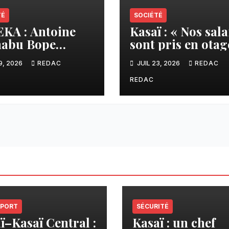
TÉ
SOCIÉTÉ
A : Antoine
Kasaï : « Nos sala
habu Bope
sont pris en otage
de pour une
la colère explose
9, 2026
REDAC
JUIL 23, 2026
REDAC
leure prise en
contre ADVANS
te des
Banque à Tshika
REDAC
munautés
les dans la
rme sur le crédit
one.
PORT
SÉCURITÉ
ï–Kasaï Central :
Kasaï : un chef