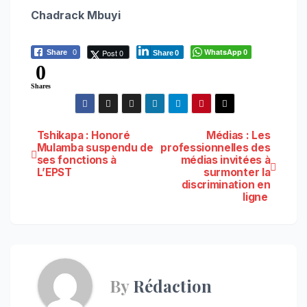
Chadrack Mbuyi
WhatsApp
Post 0
Share
0
0
Share
0
0
Shares
Navigation
Tshikapa : Honoré
Médias : Les
Mulamba suspendu de
professionnelles des
ses fonctions à
médias invitées à
de
L’EPST
surmonter la
discrimination en
l’article
ligne
By
Rédaction