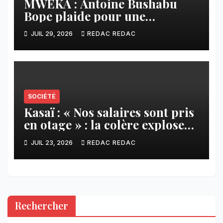
MWEKA : Antoine Bushabu
Bope plaide pour une
meilleure prise en compte des
JUIL 29, 2026
REDAC REDAC
communautés locales dans la
réforme sur le crédit carbone.
SOCIÉTÉ
Kasaï : « Nos salaires sont pris
en otage » : la colère explose
contre ADVANS Banque à
JUIL 23, 2026
REDAC REDAC
Tshikapa
Rechercher