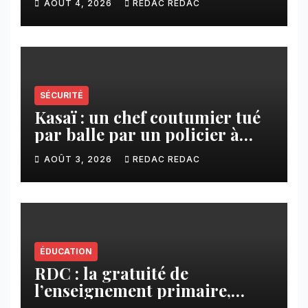
AOÛT 4, 2026
REDAC REDAC
échanges
SÉCURITÉ
Kasaï : un chef coutumier tué
par balle par un policier à
Kamuesha, la tension monte
AOÛT 3, 2026
REDAC REDAC
ÉDUCATION
RDC : la gratuité de
l’enseignement primaire,
vision phare du Président