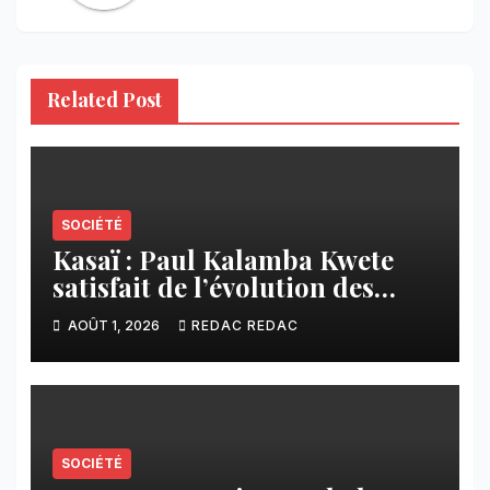
Related Post
SOCIÉTÉ
Kasaï : Paul Kalamba Kwete
satisfait de l’évolution des
travaux routiers exécutés par
AOÛT 1, 2026
REDAC REDAC
SAFRIMEX
SOCIÉTÉ