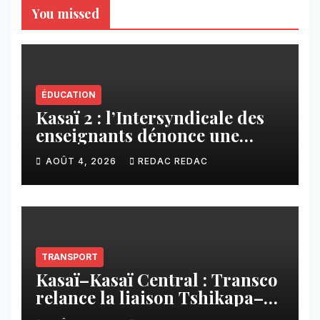
You missed
ÉDUCATION
Kasaï 2 : l’Intersyndicale des
enseignants dénonce une
contribution financière
AOÛT 4, 2026
REDAC REDAC
imposée aux écoles de la
CNCA
TRANSPORT
Kasaï–Kasaï Central : Transco
relance la liaison Tshikapa–
Tshiamu pour faciliter les