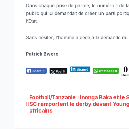
Dans chaque prise de parole, le numéro 1 de la
public qui lui demandait de créer un parti poli
l’Etat.
Sans hésiter, l’homme a cédé à la demande du pu
Patrick Bwere
0
Share
0
WhatsApp
Post 0
Share
0
0
Share
Navigation
Football/Tanzanie : Inonga Baka et le
SC remportent le derby devant Youn
de
africains
l’article