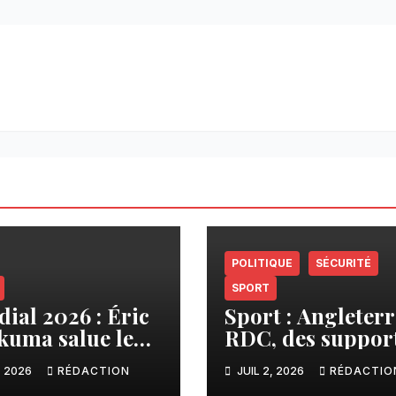
POLITIQUE
SÉCURITÉ
SPORT
ial 2026 : Éric
Sport : Angleterr
kuma salue le
RDC, des suppor
ours héroïque
interpellés et
, 2026
RÉDACTION
JUIL 2, 2026
RÉDACTIO
Léopards
d’autres conduit