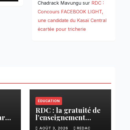
Chadrack Mavungu
sur
RDC :
a
Concours FACEBOOK LIGHT,
une candidate du Kasaï Central
écartée pour tricherie
ÉDUCATION
RDC : la gratuité de
ar
l’enseignement
cier
primaire, vision
C
AOÛT 3, 2026
REDAC