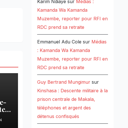
Karim Ndiaye
sur
Médias :
Kamanda Wa Kamanda
Muzembe, reporter pour RFI en
RDC prend sa retraite
Emmanuel Adu Cole
sur
Médias
: Kamanda Wa Kamanda
Muzembe, reporter pour RFI en
RDC prend sa retraite
Guy Bertrand Mungimur
sur
Kinshasa : Descente militaire à la
prison centrale de Makala,
e-
ters
téléphones et argent des
détenus confisqués
N
s