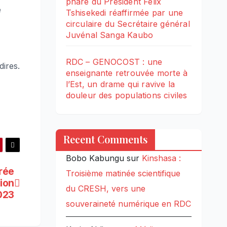
phare du Président Félix
e
Tshisekedi réaffirmée par une
circulaire du Secrétaire général
Juvénal Sanga Kaubo
RDC – GENOCOST : une
dires.
enseignante retrouvée morte à
l’Est, un drame qui ravive la
douleur des populations civiles
Recent Comments
Bobo Kabungu
sur
Kinshasa :
crée
Troisième matinée scientifique
ion
du CRESH, vers une
023
souveraineté numérique en RDC