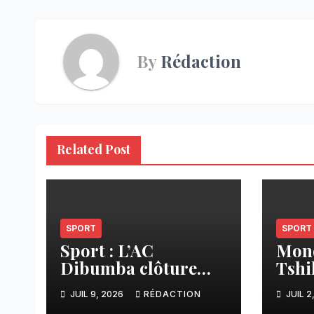
By
Rédaction
Related Post
SPORT
SPORT
Sport : L’AC
Mond
Dibumba clôture
Tshi
avec un bilan positif
parc
JUIL 9, 2026
RÉDACTION
JUIL 2
et vise la ligue 1
des 