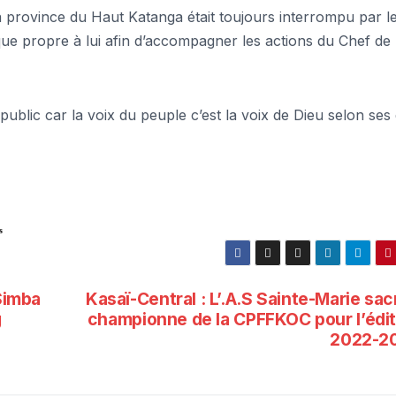
 province du Haut Katanga était toujours interrompu par l
tique propre à lui afin d’accompagner les actions du Chef de
blic car la voix du peuple c’est la voix de Dieu selon ses 
s
 Simba
Kasaï-Central : L’.A.S Sainte-Marie sa
g
championne de la CPFFKOC pour l’édit
2022-2