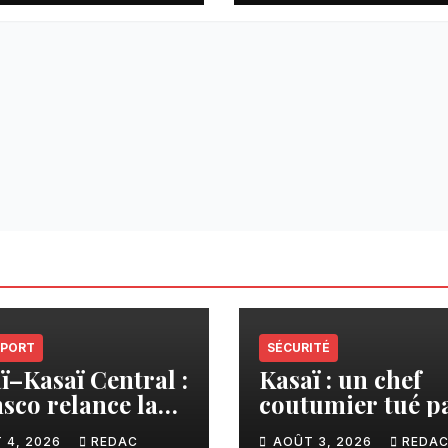
vers des lieux
inconnus à Gom
PORT
SÉCURITÉ
ï–Kasaï Central :
Kasaï : un chef
sco relance la
coutumier tué p
son Tshikapa–
balle par un poli
 4, 2026
REDAC
AOÛT 3, 2026
REDA