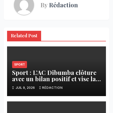
By
Rédaction
Related Post
SPORT
Sport : L’AC Dibumba clôture
avec un bilan positif et vise la
ligue 1 pour la saison 2026-
JUIL 9, 2026
RÉDACTION
2027