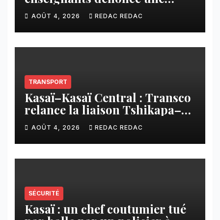
contribution financière
AOÛT 4, 2026
REDAC REDAC
imposée aux écoles de la
CNCA
TRANSPORT
Kasaï–Kasaï Central : Transco
relance la liaison Tshikapa–
Tshiamu pour faciliter les
AOÛT 4, 2026
REDAC REDAC
échanges
SÉCURITÉ
Kasaï : un chef coutumier tué