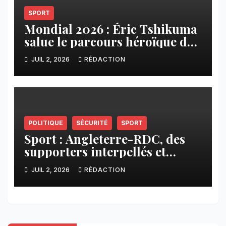
SPORT
Mondial 2026 : Éric Tshikuma
salue le parcours héroïque des
Léopards
JUIL 2, 2026
RÉDACTION
POLITIQUE
SÉCURITÉ
SPORT
Sport : Angleterre-RDC, des
supporters interpellés et
d’autres conduits vers des
JUIL 2, 2026
RÉDACTION
lieux inconnus à Goma