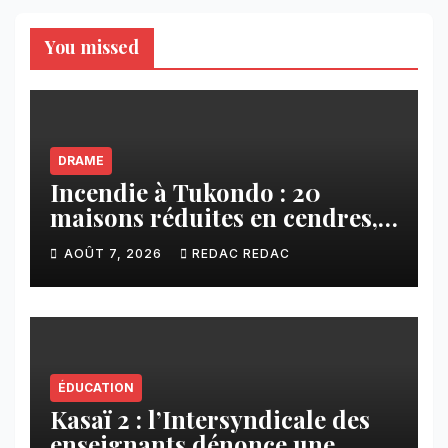
You missed
DRAME
Incendie à Tukondo : 20
maisons réduites en cendres,
plusieurs familles sans abri
AOÛT 7, 2026
REDAC REDAC
ÉDUCATION
Kasaï 2 : l’Intersyndicale des
enseignants dénonce une