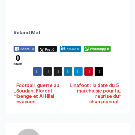
Roland Mat
WhatsApp
Post 0
Share
0
0
Share
0
0
Shares
Navigation
Football: guerre au
Linafoot : la date du 5
Soudan, Florent
mai choisie pour la
Ibenge et Al Hilal
reprise du
de
évacués
championnat
l’article