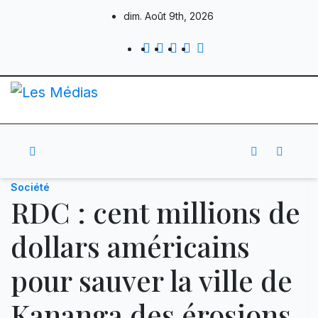
Skip
dim. Août 9th, 2026
to
content
Société
RDC : cent millions de
dollars américains
pour sauver la ville de
Kananga des érosions