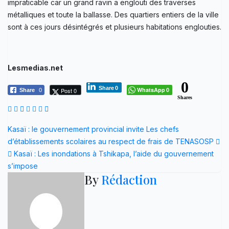
impraticable car un grand ravin a englouti des traverses
métalliques et toute la ballasse. Des quartiers entiers de la ville
sont à ces jours désintégrés et plusieurs habitations englouties.
Lesmedias.net
0
Share
0
WhatsApp
Post 0
Share
0
0
Shares
Navigation
Kasaï : le gouvernement provincial invite Les chefs
d’établissements scolaires au respect de frais de TENASOSP
de
Kasaï : Les inondations à Tshikapa, l’aide du gouvernement
l’article
s’impose
By
Rédaction