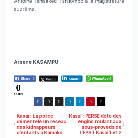
Antoine Tshisekedi Tshilombo à la magistrature
suprême.
Arsène KASAMPU
WhatsApp
Post 0
Share
0
0
Share
0
0
Shares
Navigation
Kasaï : La police
Kasaï : PERSE dote des
démentèle un réseau
engins roulant aux
des kidnappeurs
sous-proveds de
de
d’enfants à Kamako
l’EPST Kasaï 1 et 2