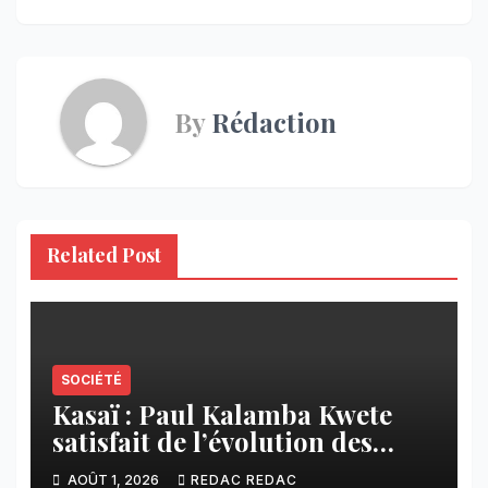
l’article
By
Rédaction
Related Post
SOCIÉTÉ
Kasaï : Paul Kalamba Kwete
satisfait de l’évolution des
travaux routiers exécutés par
AOÛT 1, 2026
REDAC REDAC