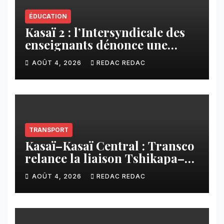
ÉDUCATION
Kasaï 2 : l’Intersyndicale des
enseignants dénonce une
contribution financière
AOÛT 4, 2026
REDAC REDAC
imposée aux écoles de la
CNCA
TRANSPORT
Kasaï–Kasaï Central : Transco
relance la liaison Tshikapa–
Tshiamu pour faciliter les
AOÛT 4, 2026
REDAC REDAC
échanges