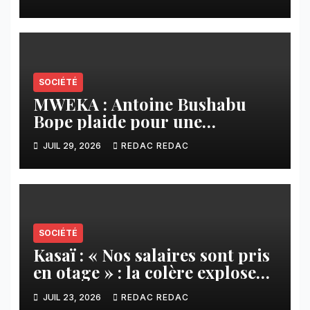
SAFRIMEX
SOCIÉTÉ
MWEKA : Antoine Bushabu
Bope plaide pour une
meilleure prise en compte des
JUIL 29, 2026
REDAC REDAC
communautés locales dans la
réforme sur le crédit carbone.
SOCIÉTÉ
Kasaï : « Nos salaires sont pris
en otage » : la colère explose
contre ADVANS Banque à
JUIL 23, 2026
REDAC REDAC
Tshikapa