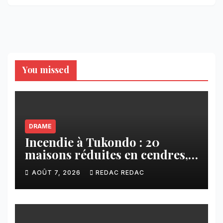
You missed
DRAME
Incendie à Tukondo : 20
maisons réduites en cendres,
plusieurs familles sans abri
AOÛT 7, 2026
REDAC REDAC