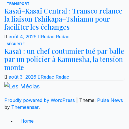
TRANSPORT
Kasaï–Kasaï Central : Transco relance
la liaison Tshikapa–Tshiamu pour
faciliter les échanges
août 4, 2026
Redac Redac
SÉCURITÉ
Kasaï : un chef coutumier tué par balle
par un policier à Kamuesha, la tension
monte
août 3, 2026
Redac Redac
Proudly powered by WordPress
|
Theme:
Pulse News
by
Themeansar
.
Home