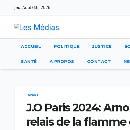
Skip
jeu. Août 6th, 2026
to
content
ACCUEIL
POLITIQUE
JUSTICE
É
SANTÉ
A PROPOS
CONTACT
NE
SPORT
J.O Paris 2024: Arn
relais de la flamme