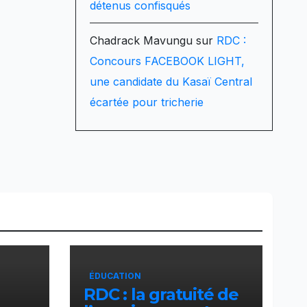
détenus confisqués
a
Chadrack Mavungu
sur
RDC :
Concours FACEBOOK LIGHT,
une candidate du Kasaï Central
écartée pour tricherie
ÉDUCATION
RDC : la gratuité de