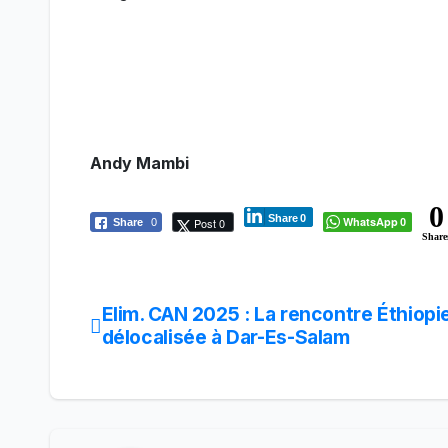
Andy Mambi
0
Share
0
WhatsApp
Post 0
Share
0
0
Share
Elim. CAN 2025 : La rencontre Éthiop
Navigation
délocalisée à Dar-Es-Salam
de
l’article