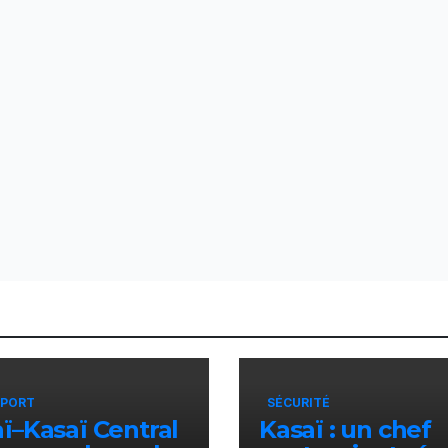
inconnus à Gom
PORT
SÉCURITÉ
ï–Kasaï Central
Kasaï : un chef