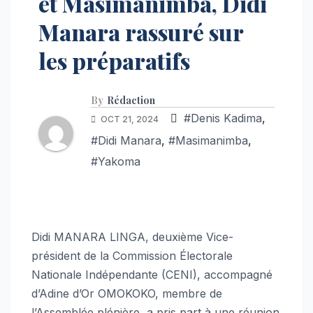
et Masimanimba, Didi
Manara rassuré sur
les préparatifs
By
Rédaction
#Denis Kadima
,
OCT 21, 2024
#Didi Manara
,
#Masimanimba
,
#Yakoma
Didi MANARA LINGA, deuxième Vice-
président de la Commission Électorale
Nationale Indépendante (CENI), accompagné
d’Adine d’Or OMOKOKO, membre de
l’Assemblée plénière, a pris part à une réunion