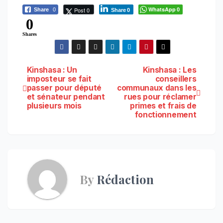
WhatsApp
Post 0
Share
0
0
Share
0
0
Shares
Navigation
Kinshasa : Un
Kinshasa : Les
imposteur se fait
conseillers
passer pour député
communaux dans les
de
et sénateur pendant
rues pour réclamer
plusieurs mois
primes et frais de
l’article
fonctionnement
By
Rédaction