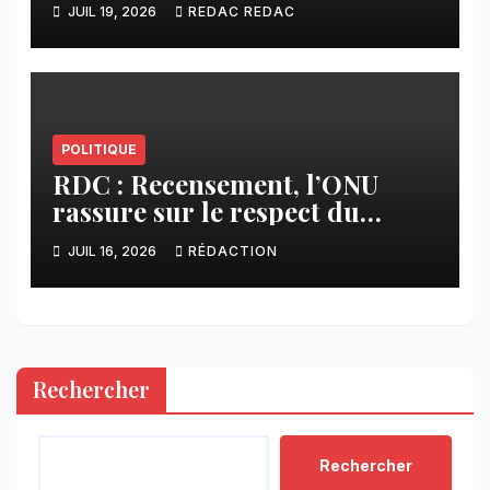
JUIL 19, 2026
REDAC REDAC
s’oppose à la participation des
groupes armés
POLITIQUE
RDC : Recensement, l’ONU
rassure sur le respect du
calendrier constitutionnel
JUIL 16, 2026
RÉDACTION
Rechercher
Rechercher