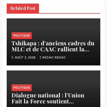
Related Post
POLITIQUE
Tshikapa : d’anciens cadres du
MLC et de CAAC rallient la
Dynamique pour la
AOÛT 3, 2026
REDAC REDAC
Transformation du Congo
POLITIQUE
Dialogue national : l’Union
Fait la Force soutient
l’initiative de Tshisekedi et