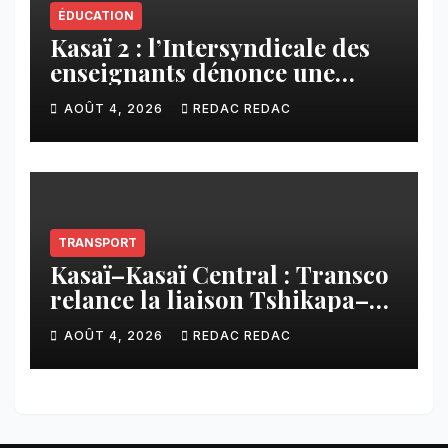
ÉDUCATION
Kasaï 2 : l’Intersyndicale des
enseignants dénonce une
contribution financière
AOÛT 4, 2026
REDAC REDAC
imposée aux écoles de la
CNCA
TRANSPORT
Kasaï–Kasaï Central : Transco
relance la liaison Tshikapa–
Tshiamu pour faciliter les
AOÛT 4, 2026
REDAC REDAC
échanges