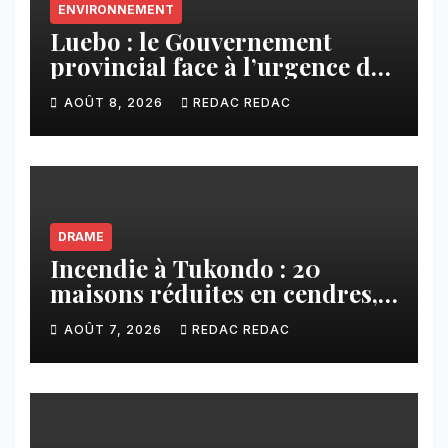
ENVIRONNEMENT
Luebo : le Gouvernement
provincial face à l’urgence des
érosions qui menacent la cité
AOÛT 8, 2026
REDAC REDAC
DRAME
Incendie à Tukondo : 20
maisons réduites en cendres,
plusieurs familles sans abri
AOÛT 7, 2026
REDAC REDAC