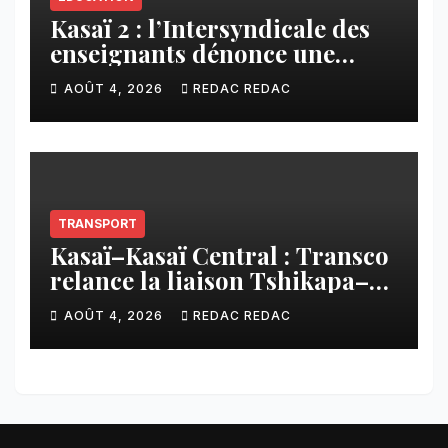
Kasaï 2 : l’Intersyndicale des
enseignants dénonce une
contribution financière
AOÛT 4, 2026
REDAC REDAC
imposée aux écoles de la
CNCA
TRANSPORT
Kasaï–Kasaï Central : Transco
relance la liaison Tshikapa–
Tshiamu pour faciliter les
AOÛT 4, 2026
REDAC REDAC
échanges