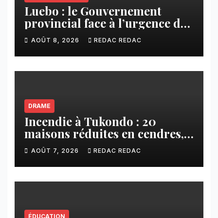
Luebo : le Gouvernement
provincial face à l’urgence des
érosions qui menacent la cité
AOÛT 8, 2026
REDAC REDAC
DRAME
Incendie à Tukondo : 20
maisons réduites en cendres,
plusieurs familles sans abri
AOÛT 7, 2026
REDAC REDAC
ÉDUCATION