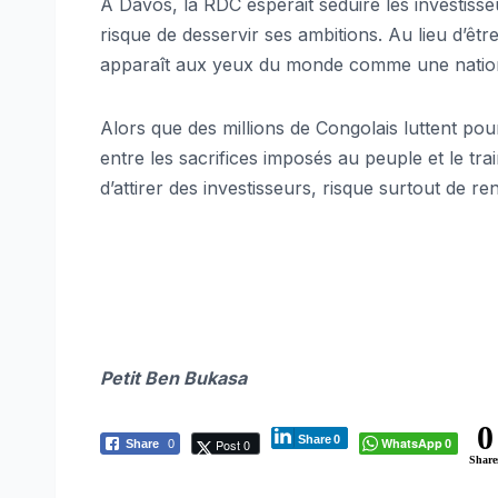
À Davos, la RDC espérait séduire les investisse
risque de desservir ses ambitions. Au lieu d’ê
apparaît aux yeux du monde comme une nation o
Alors que des millions de Congolais luttent pour
entre les sacrifices imposés au peuple et le trai
d’attirer des investisseurs, risque surtout de re
Petit Ben Bukasa
0
Share
0
WhatsApp
Post 0
Share
0
0
Share