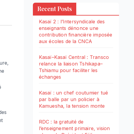
Recent Posts
Kasaï 2 : l’Intersyndicale des
enseignants dénonce une
contribution financière imposée
aux écoles de la CNCA
Kasaï–Kasaï Central : Transco
ure,
relance la liaison Tshikapa–
Tshiamu pour faciliter les
ne
échanges
é
Kasaï : un chef coutumier tué
par balle par un policier à
Kamuesha, la tension monte
des
nt
RDC : la gratuité de
l’enseignement primaire, vision