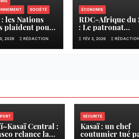
MIE
ONNEMENT
SOCIÉTÉ
ÉCONOMIE
: les Nations
RDC-Afrique du
s plaident pour
: Le patronat
ecteur minier
congolais plaide
0, 2026
RÉDACTION
FÉV 3, 2026
RÉDACTIO
 responsable et
pour des
sif
partenariats fon
sur la confiance
PORT
SÉCURITÉ
ï–Kasaï Central :
Kasaï : un chef
sco relance la
coutumier tué p