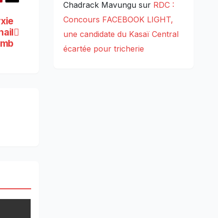
Chadrack Mavungu
sur
RDC :
Concours FACEBOOK LIGHT,
xie
hail
une candidate du Kasaï Central
omb
écartée pour tricherie