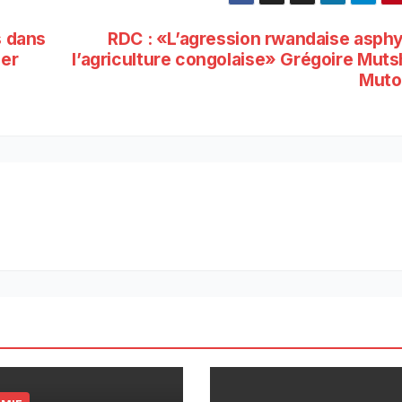
s dans
RDC : «L’agression rwandaise asphy
ier
l’agriculture congolaise» Grégoire Muts
Mut