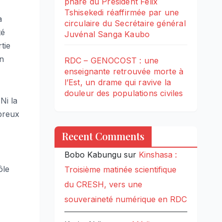
phare du Président Félix
Tshisekedi réaffirmée par une
a
circulaire du Secrétaire général
té
Juvénal Sanga Kaubo
tie
un
RDC – GENOCOST : une
enseignante retrouvée morte à
l’Est, un drame qui ravive la
douleur des populations civiles
Ni la
breux
Recent Comments
Bobo Kabungu
sur
Kinshasa :
ôle
Troisième matinée scientifique
du CRESH, vers une
souveraineté numérique en RDC