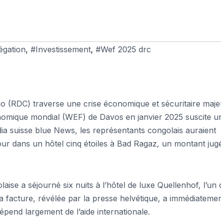
égation
,
#Investissement
,
#Wef 2025 drc
 (RDC) traverse une crise économique et sécuritaire maje
onomique mondial (WEF) de Davos en janvier 2025 suscite u
ia suisse blue News, les représentants congolais auraient
ur dans un hôtel cinq étoiles à Bad Ragaz, un montant jug
se a séjourné six nuits à l’hôtel de luxe Quellenhof, l’un 
La facture, révélée par la presse helvétique, a immédiateme
dépend largement de l’aide internationale.