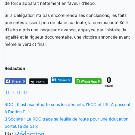
de force apparaît nettement en faveur d’Ilebo.
Si la délégation n’a pas encore rendu ses conclusions, les faits
présentés laissent peu de place au doute, la communauté Kélé
d’Ilebo a pris une longueur d’avance, appuyée par l’histoire, la
légalité et la rigueur documentaire, une victoire annoncée avant
même le verdict final.
Redaction
0
Share
0
WhatsApp
Post 0
Share
0
0
Shares
Navigation
RDC : Kinshasa étouffe sous les déchets, l’ECC et l’ISTA passent
à l’action
de
Société : La RDC trace sa feuille de route pour une éducation
porteuse de paix
l’article
By
Rédaction