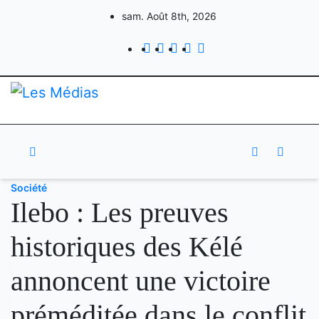
Skip
sam. Août 8th, 2026
to
content
Société
Ilebo : Les preuves
historiques des Kélé
annoncent une victoire
préméditée dans le conflit