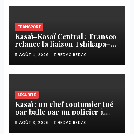
TRANSPORT
Kasaï–Kasaï Central : Transco
relance la liaison Tshikapa–
Tshiamu pour faciliter les
AOÛT 4, 2026
REDAC REDAC
échanges
SÉCURITÉ
Kasaï : un chef coutumier tué
par balle par un policier à
Kamuesha, la tension monte
AOÛT 3, 2026
REDAC REDAC