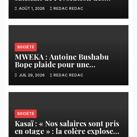
travaux routiers exécutés par
AOÛT 1, 2026
REDAC REDAC
SAFRIMEX
SOCIÉTÉ
MWEKA : Antoine Bushabu
Bope plaide pour une
meilleure prise en compte des
JUIL 29, 2026
REDAC REDAC
communautés locales dans la
réforme sur le crédit carbone.
SOCIÉTÉ
Kasaï : « Nos salaires sont pris
en otage » : la colère explose