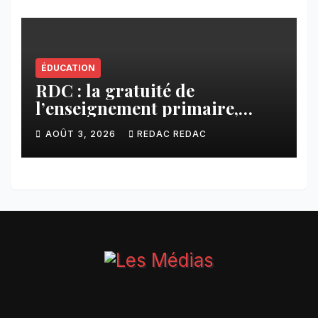
ÉDUCATION
RDC : la gratuité de
l’enseignement primaire,
vision phare du Président
AOÛT 3, 2026
REDAC REDAC
Félix Tshisekedi réaffirmée
par une circulaire du
Secrétaire général Juvénal
Sanga Kaubo