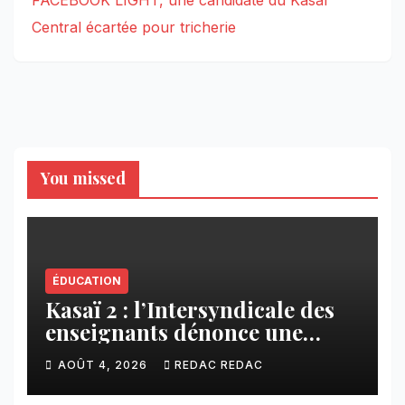
Central écartée pour tricherie
You missed
ÉDUCATION
Kasaï 2 : l’Intersyndicale des
enseignants dénonce une
contribution financière
AOÛT 4, 2026
REDAC REDAC
imposée aux écoles de la
CNCA