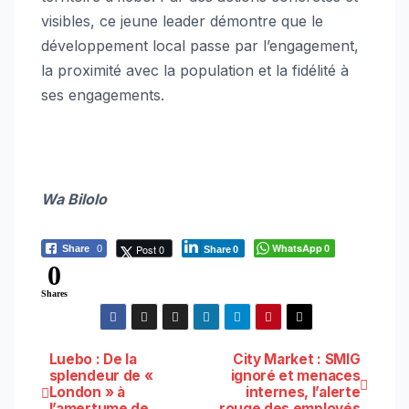
visibles, ce jeune leader démontre que le
développement local passe par l’engagement,
la proximité avec la population et la fidélité à
ses engagements.
Wa Bilolo
WhatsApp
Post 0
Share
0
0
Share
0
0
Shares
Navigation
Luebo : De la
City Market : SMIG
splendeur de «
ignoré et menaces
London » à
internes, l’alerte
de
l’amertume de
rouge des employés