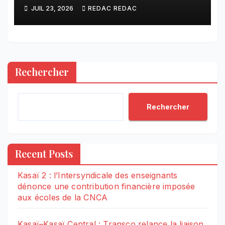
contre ADVANS Banque à
JUIL 23, 2026
REDAC REDAC
Tshikapa
Rechercher
Rechercher
Recent Posts
Kasaï 2 : l’Intersyndicale des enseignants
dénonce une contribution financière imposée
aux écoles de la CNCA
Kasaï–Kasaï Central : Transco relance la liaison