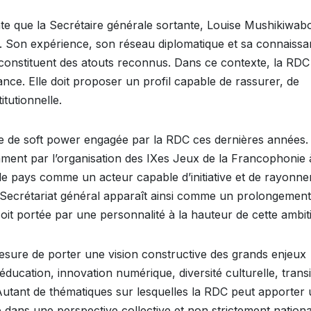
te que la Secrétaire générale sortante, Louise Mushikiwabo
t. Son expérience, son réseau diplomatique et sa connaiss
constituent des atouts reconnus. Dans ce contexte, la RDC
nce. Elle doit proposer un profil capable de rassurer, de
itutionnelle.
ge de soft power engagée par la RDC ces dernières années.
tamment par l’organisation des IXes Jeux de la Francophonie 
 le pays comme un acteur capable d’initiative et de rayonn
 Secrétariat général apparaît ainsi comme un prolongement
 soit portée par une personnalité à la hauteur de cette ambit
esure de porter une vision constructive des grands enjeux
ucation, innovation numérique, diversité culturelle, transi
Autant de thématiques sur lesquelles la RDC peut apporter
re dans une perspective collective et non strictement nationa