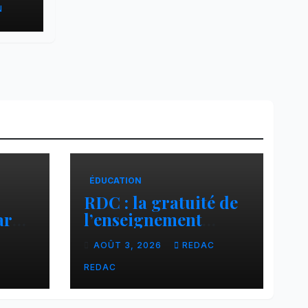
N
at
ÉDUCATION
RDC : la gratuité de
ar
l’enseignement
cier
primaire, vision
C
AOÛT 3, 2026
REDAC
phare du Président
Félix Tshisekedi
REDAC
réaffirmée par une
circulaire du