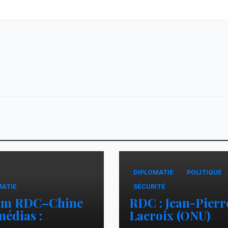
DIPLOMATIE
POLITIQUE
MATIE
SÉCURITÉ
um RDC–Chine
RDC : Jean-Pierr
médias :
Lacroix (ONU)
phine Gibemba,
échange avec le