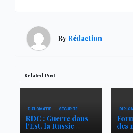
de
l’article
By
Rédaction
Related Post
DIPLOMATIE
SÉCURITÉ
DIPLO
RDC : Guerre dans
For
l’Est, la Russie
des 
accuse l’Ukraine de
José