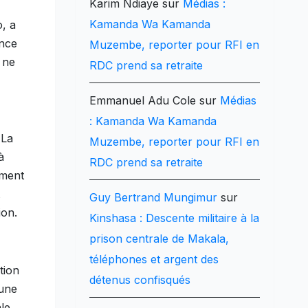
Karim Ndiaye
sur
Médias :
Kamanda Wa Kamanda
, a
ance
Muzembe, reporter pour RFI en
 ne
RDC prend sa retraite
Emmanuel Adu Cole
sur
Médias
: Kamanda Wa Kamanda
 La
Muzembe, reporter pour RFI en
à
RDC prend sa retraite
ement
Guy Bertrand Mungimur
sur
ion.
Kinshasa : Descente militaire à la
prison centrale de Makala,
téléphones et argent des
tion
détenus confisqués
 une
le.