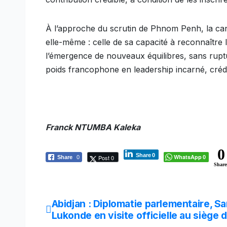
À l’approche du scrutin de Phnom Penh, la can
elle-même : celle de sa capacité à reconnaître
l’émergence de nouveaux équilibres, sans ruptur
poids francophone en leadership incarné, crédi
Franck NTUMBA Kaleka
0
Share
0
WhatsApp
Post 0
Share
0
0
Share
Navigation
Abidjan : Diplomatie parlementaire, S
Lukonde en visite officielle au siège d