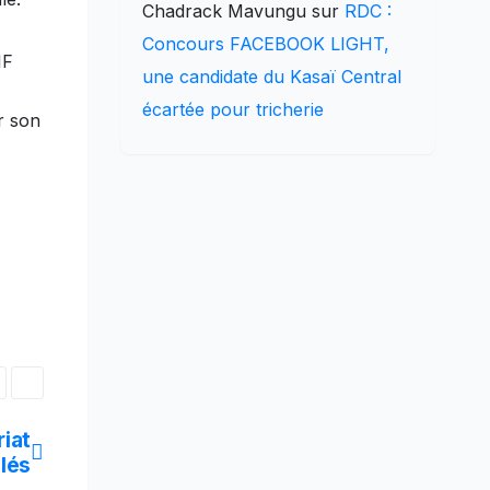
Chadrack Mavungu
sur
RDC :
Concours FACEBOOK LIGHT,
IF
une candidate du Kasaï Central
écartée pour tricherie
r son
iat
lés