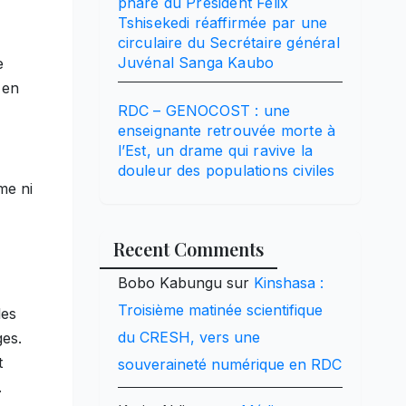
phare du Président Félix
Tshisekedi réaffirmée par une
circulaire du Secrétaire général
Juvénal Sanga Kaubo
e
 en
RDC – GENOCOST : une
enseignante retrouvée morte à
l’Est, un drame qui ravive la
douleur des populations civiles
me ni
Recent Comments
Bobo Kabungu
sur
Kinshasa :
Troisième matinée scientifique
les
du CRESH, vers une
ges.
t
souveraineté numérique en RDC
.