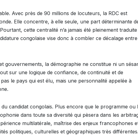
able. Avec près de 90 millions de locuteurs, la RDC est
nde. Elle concentre, à elle seule, une part déterminante d
ourtant, cette centralité n’a jamais été pleinement traduite
candidature congolaise vise donc à combler ce décalage entre
s et gouvernements, la démographie ne constitue ni un sésa
out sur une logique de confiance, de continuité et de
t pas le pays qui est élu, mais une personnalité appelée à
one.
fil du candidat congolais. Plus encore que le programme ou 
ncophonie dans toute sa diversité qui pèsera dans les arbitra
périence multilatérale, maîtrise des enjeux francophones e
tés politiques, culturelles et géographiques très différentes