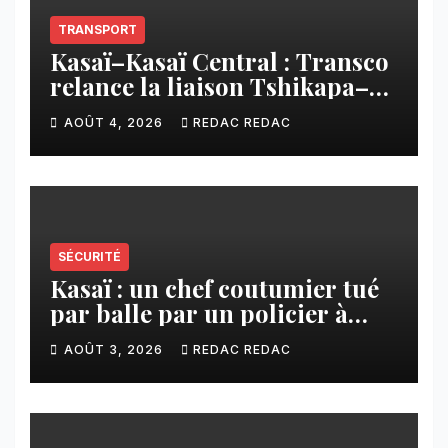
TRANSPORT
Kasaï–Kasaï Central : Transco
relance la liaison Tshikapa–
Tshiamu pour faciliter les
AOÛT 4, 2026
REDAC REDAC
échanges
SÉCURITÉ
Kasaï : un chef coutumier tué
par balle par un policier à
Kamuesha, la tension monte
AOÛT 3, 2026
REDAC REDAC