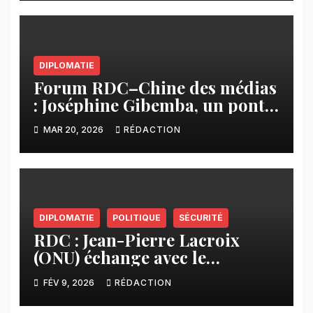
DIPLOMATIE
Forum RDC–Chine des médias
: Joséphine Gibemba, un pont
stratégique entre Kinshasa et
MAR 20, 2026
RÉDACTION
Pékin
DIPLOMATIE
POLITIQUE
SÉCURITÉ
RDC : Jean-Pierre Lacroix
(ONU) échange avec le
président du Sénat sur les
FÉV 9, 2026
RÉDACTION
efforts de paix dans l’Est