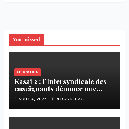
You missed
ÉDUCATION
Kasaï 2 : l’Intersyndicale des
enseignants dénonce une
contribution financière
AOÛT 4, 2026
REDAC REDAC
imposée aux écoles de la
CNCA