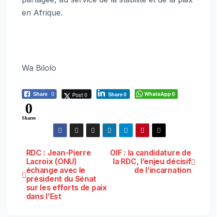
en Afrique.
Wa Bilolo
WhatsApp
Post 0
Share
0
0
Share
0
0
Shares
Navigation
RDC : Jean-Pierre
OIF : la candidature de
Lacroix (ONU)
la RDC, l’enjeu décisif
échange avec le
de l’incarnation
de
président du Sénat
sur les efforts de paix
l’article
dans l’Est