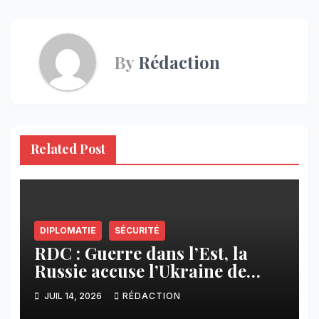
By
Rédaction
Related Post
DIPLOMATIE
SÉCURITÉ
RDC : Guerre dans l’Est, la
Russie accuse l’Ukraine de
soutenir l’AFC-M23
JUIL 14, 2026
RÉDACTION