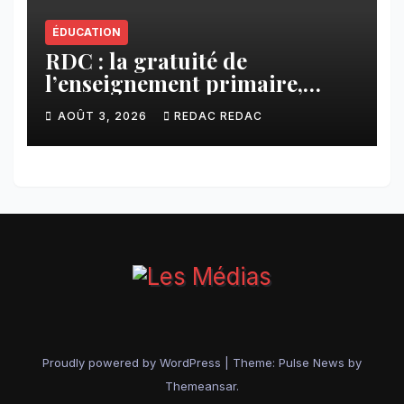
ÉDUCATION
RDC : la gratuité de
l’enseignement primaire,
vision phare du Président
AOÛT 3, 2026
REDAC REDAC
Félix Tshisekedi réaffirmée
par une circulaire du
Secrétaire général Juvénal
Sanga Kaubo
Proudly powered by WordPress
|
Theme:
Pulse News
by
Themeansar
.