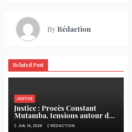
By
Rédaction
Related Post
JUSTICE
Justice : Procès Constant
Mutamba, tensions autour de
la procédure et renvoi au 27
JUIL 14, 2026
RÉDACTION
juillet