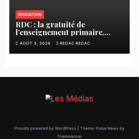
ÉDUCATION
RDC : la gratuité de
l’enseignement primaire,
vision phare du Président
AOÛT 3, 2026
REDAC REDAC
Félix Tshisekedi réaffirmée
par une circulaire du
Secrétaire général Juvénal
Sanga Kaubo
Proudly powered by WordPress
|
Theme:
Pulse News
by
Themeansar
.