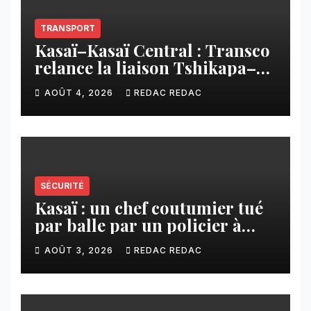
TRANSPORT
Kasaï–Kasaï Central : Transco
relance la liaison Tshikapa–
Tshiamu pour faciliter les
AOÛT 4, 2026
REDAC REDAC
échanges
SÉCURITÉ
Kasaï : un chef coutumier tué
par balle par un policier à
Kamuesha, la tension monte
AOÛT 3, 2026
REDAC REDAC