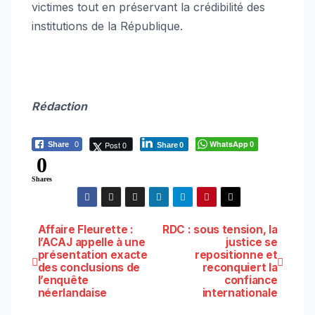
victimes tout en préservant la crédibilité des
institutions de la République.
Rédaction
WhatsApp
Post 0
Share
0
0
Share
0
0
Shares
Navigation
Affaire Fleurette :
RDC : sous tension, la
l’ACAJ appelle à une
justice se
présentation exacte
repositionne et
de
des conclusions de
reconquiert la
l’enquête
confiance
l’article
néerlandaise
internationale