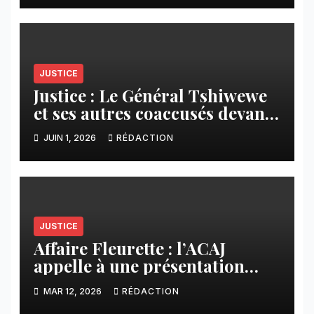
JUSTICE
Justice : Le Général Tshiwewe
et ses autres coaccusés devant
la cour militaire ce jeudi
JUIN 1, 2026
RÉDACTION
JUSTICE
Affaire Fleurette : l’ACAJ
appelle à une présentation
exacte des conclusions de
MAR 12, 2026
RÉDACTION
l’enquête néerlandaise