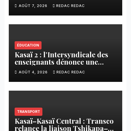
plusieurs familles sans abri
AOÛT 7, 2026
REDAC REDAC
ÉDUCATION
Kasaï 2 : l’Intersyndicale des
enseignants dénonce une
contribution financière
AOÛT 4, 2026
REDAC REDAC
imposée aux écoles de la
CNCA
TRANSPORT
Kasaï–Kasaï Central : Transco
relance la liaison Tshikapa–