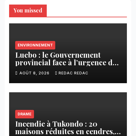
You missed
ENVIRONNEMENT
Luebo : le Gouvernement
provincial face à l’urgence des
érosions qui menacent la cité
AOÛT 8, 2026
REDAC REDAC
DRAME
Incendie à Tukondo : 20
maisons réduites en cendres,