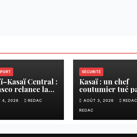
PORT
SÉCURITÉ
ï–Kasaï Central :
Kasaï : un chef
sco relance la
coutumier tué p
son Tshikapa–
balle par un poli
 4, 2026
REDAC
AOÛT 3, 2026
REDA
iamu pour
à Kamuesha, la
liter les échanges
tension monte
REDAC