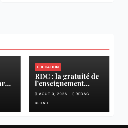
ÉDUCATION
RDC : la gratuité de
ar
l’enseignement
cier
primaire, vision
C
AOÛT 3, 2026
REDAC
phare du Président
Félix Tshisekedi
REDAC
réaffirmée par une
circulaire du
Secrétaire général