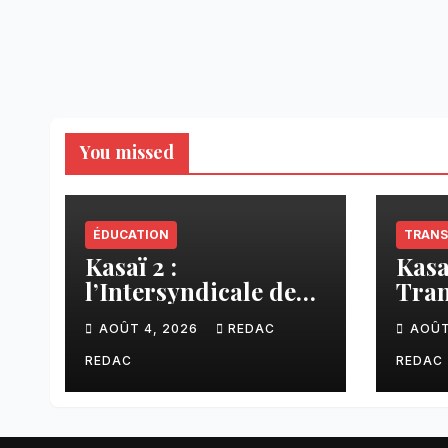
You missed
ÉDUCATION
TRANS
Kasaï 2 :
Kasa
l’Intersyndicale des
Tran
enseignants dénonce
liai
AOÛT 4, 2026
REDAC
AOÛT
une contribution
Tsh
financière imposée
faci
REDAC
REDAC
aux écoles de la
CNCA