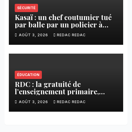
SÉCURITÉ
Kasaï : un chef coutumier tué
par balle par un policier à
Kamuesha, la tension monte
AOÛT 3, 2026
REDAC REDAC
ÉDUCATION
RDC : la gratuité de
l’enseignement primaire,
vision phare du Président
AOÛT 3, 2026
REDAC REDAC
Félix Tshisekedi réaffirmée
par une circulaire du
Secrétaire général Juvénal
Sanga Kaubo