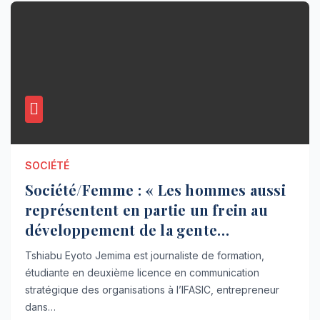
SOCIÉTÉ
Société/Femme : « Les hommes aussi
représentent en partie un frein au
développement de la gente
féminine » Jemima Tshiabu (
Tshiabu Eyoto Jemima est journaliste de formation,
Interview)
étudiante en deuxième licence en communication
stratégique des organisations à l’IFASIC, entrepreneur
dans…