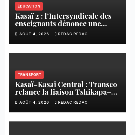
ÉDUCATION
Kasaï 2 : l’Intersyndicale des
enseignants dénonce une
contribution financière
AOÛT 4, 2026
REDAC REDAC
imposée aux écoles de la
CNCA
TRANSPORT
Kasaï–Kasaï Central : Transco
relance la liaison Tshikapa–
Tshiamu pour faciliter les
AOÛT 4, 2026
REDAC REDAC
échanges