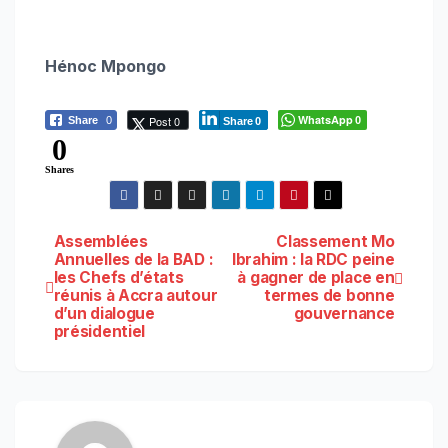
Hénoc Mpongo
WhatsApp
Post 0
Share
0
0
Share
0
0
Shares
Navigation
Assemblées
Classement Mo
Annuelles de la BAD :
Ibrahim : la RDC peine
les Chefs d’états
à gagner de place en
de
réunis à Accra autour
termes de bonne
d’un dialogue
gouvernance
l’article
présidentiel