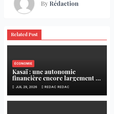
By
Rédaction
Related Post
ÉCONOMIE
Kasaï : une autonomie
financière encore largement à
construire -Chronique du
JUIL 29, 2026
REDAC REDAC
journaliste Janderson
Nyembue