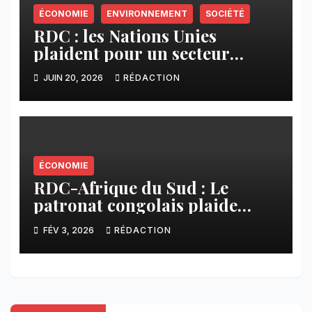
ÉCONOMIE
ENVIRONNEMENT
SOCIÉTÉ
RDC : les Nations Unies
plaident pour un secteur
minier plus responsable et
JUIN 20, 2026
RÉDACTION
inclusif
ÉCONOMIE
RDC-Afrique du Sud : Le
patronat congolais plaide
pour des partenariats fondés
FÉV 3, 2026
RÉDACTION
sur la confiance