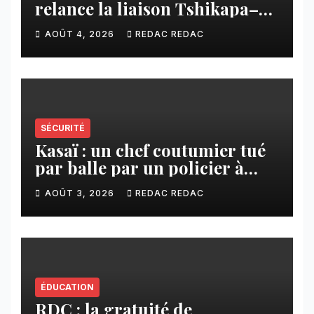
relance la liaison Tshikapa–
Tshiamu pour faciliter les
AOÛT 4, 2026
REDAC REDAC
échanges
SÉCURITÉ
Kasaï : un chef coutumier tué
par balle par un policier à
Kamuesha, la tension monte
AOÛT 3, 2026
REDAC REDAC
ÉDUCATION
RDC : la gratuité de