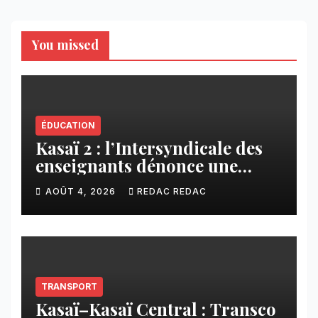
You missed
ÉDUCATION
Kasaï 2 : l’Intersyndicale des
enseignants dénonce une
contribution financière
AOÛT 4, 2026
REDAC REDAC
imposée aux écoles de la
CNCA
TRANSPORT
Kasaï–Kasaï Central : Transco