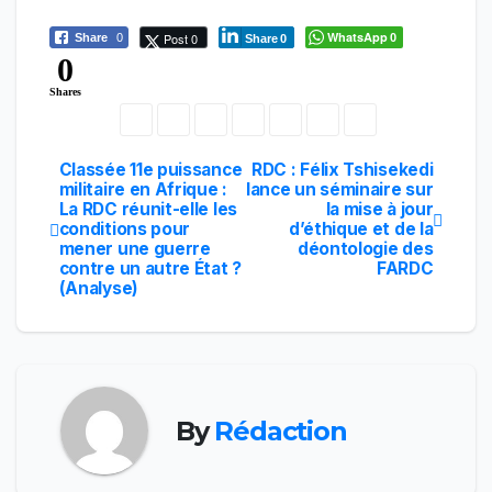
WhatsApp
Post 0
Share
0
0
Share
0
0
Shares
Classée 11e puissance
RDC : Félix Tshisekedi
Navigation
militaire en Afrique :
lance un séminaire sur
La RDC réunit-elle les
la mise à jour
de
conditions pour
d’éthique et de la
mener une guerre
déontologie des
l’article
contre un autre État ?
FARDC
(Analyse)
By
Rédaction