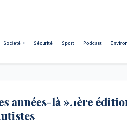
Société
Sécurité
Sport
Podcast
Enviro
Ces années-là »,1ère éditio
utistes