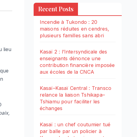
Recent Posts
Incendie à Tukondo : 20
maisons réduites en cendres,
plusieurs familles sans abri
 lieu
Kasaï 2 : l’Intersyndicale des
enseignants dénonce une
contribution financière imposée
ique
aux écoles de la CNCA
en
Kasaï–Kasaï Central : Transco
relance la liaison Tshikapa–
Tshiamu pour faciliter les
O
échanges
paix,
Kasaï : un chef coutumier tué
par balle par un policier à