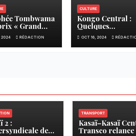
RE
CULTURE
phée Tombwama
Kongo Central :
 prix « Grand
Quelques
sseur » sera
patrimoines
, 2024
RÉDACTION
OCT 16, 2024
RÉDACTI
rné au
touristiques remi
ident Félix
l’Office National
sekedi, annonce
Tourisme
é Mutombo
TION
TRANSPORT
 2 :
Kasaï–Kasaï Cent
tersyndicale des
Transco relance 