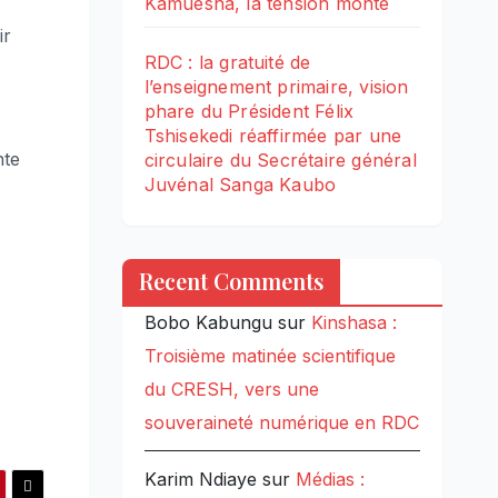
Kamuesha, la tension monte
ir
RDC : la gratuité de
l’enseignement primaire, vision
phare du Président Félix
Tshisekedi réaffirmée par une
nte
circulaire du Secrétaire général
Juvénal Sanga Kaubo
Recent Comments
Bobo Kabungu
sur
Kinshasa :
Troisième matinée scientifique
du CRESH, vers une
souveraineté numérique en RDC
Karim Ndiaye
sur
Médias :