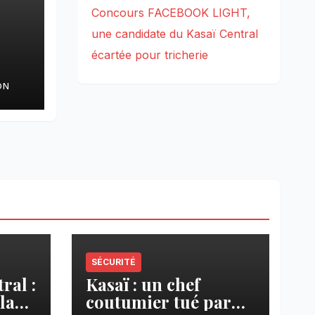
Concours FACEBOOK LIGHT,
une candidate du Kasaï Central
écartée pour tricherie
ON
s à
 du
SÉCURITÉ
ral :
Kasaï : un chef
la
coutumier tué par