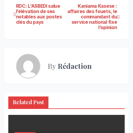
Navigation
RDC: L’ASBEDI salue
Kaniama Kasese :
l’élévation de ses
affaires des fouets, le
notables aux postes
commandant du
de
clés du pays
service national fixe
l’opinion
l’article
By
Rédaction
Related Post