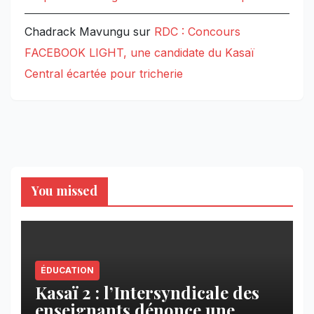
Chadrack Mavungu
sur
RDC : Concours
FACEBOOK LIGHT, une candidate du Kasaï
Central écartée pour tricherie
You missed
ÉDUCATION
Kasaï 2 : l’Intersyndicale des
enseignants dénonce une