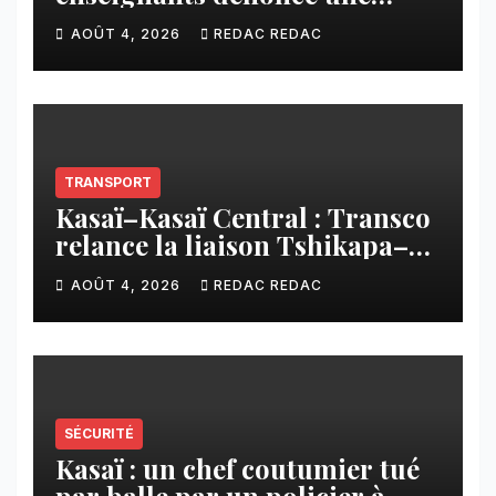
contribution financière
AOÛT 4, 2026
REDAC REDAC
imposée aux écoles de la
CNCA
TRANSPORT
Kasaï–Kasaï Central : Transco
relance la liaison Tshikapa–
Tshiamu pour faciliter les
AOÛT 4, 2026
REDAC REDAC
échanges
SÉCURITÉ
Kasaï : un chef coutumier tué