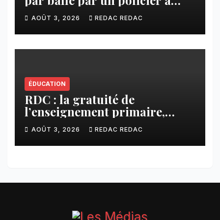
par balle par un policier à
Kamuesha, la tension monte
AOÛT 3, 2026
REDAC REDAC
ÉDUCATION
RDC : la gratuité de
l’enseignement primaire,
vision phare du Président
AOÛT 3, 2026
REDAC REDAC
Félix Tshisekedi réaffirmée
par une circulaire du
Secrétaire général Juvénal
Sanga Kaubo