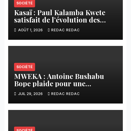
SOCIÉTÉ
Kasaï : Paul Kalamba Kwete
satisfait de l’évolution des
travaux routiers exécutés par
AOÛT 1, 2026
REDAC REDAC
SAFRIMEX
SOCIÉTÉ
MWEKA : Antoine Bushabu
Bope plaide pour une
meilleure prise en compte des
JUIL 29, 2026
REDAC REDAC
communautés locales dans la
réforme sur le crédit carbone.
SOCIÉTÉ