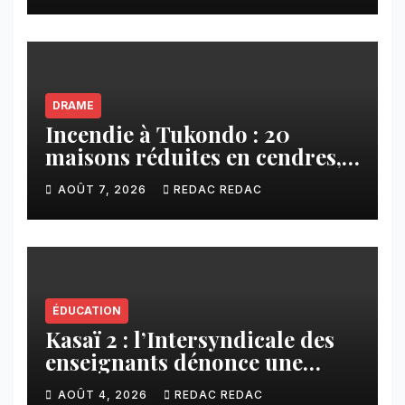
DRAME
Incendie à Tukondo : 20
maisons réduites en cendres,
plusieurs familles sans abri
AOÛT 7, 2026
REDAC REDAC
ÉDUCATION
Kasaï 2 : l’Intersyndicale des
enseignants dénonce une
contribution financière
AOÛT 4, 2026
REDAC REDAC