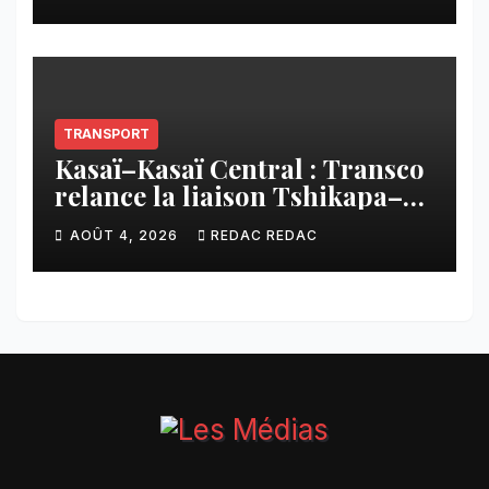
imposée aux écoles de la
CNCA
TRANSPORT
Kasaï–Kasaï Central : Transco
relance la liaison Tshikapa–
Tshiamu pour faciliter les
AOÛT 4, 2026
REDAC REDAC
échanges