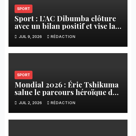
SPORT
Sport : L’AC Dibumba clôture
avec un bilan positif et vise la
ligue 1 pour la saison 2026-
JUIL 9, 2026
RÉDACTION
2027
SPORT
Mondial 2026 : Éric Tshikuma
salue le parcours héroïque des
Léopards
JUIL 2, 2026
RÉDACTION