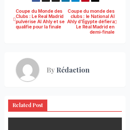
Navigation
Coupe du Monde des
Coupe du monde des
Clubs : Le Real Madrid
clubs : le National Al
pulvérise Al Ahly et se
Ahly d’Égypte défiera
de
qualifie pour la finale
Le Réal Madrid en
demi-finale
l’article
By
Rédaction
Related Post