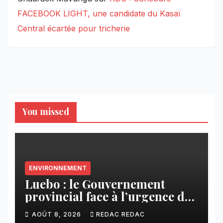
FACEBOOK LIGHT, une candidate du Kasaï
Central écartée pour tricherie
You missed
ENVIRONNEMENT
Luebo : le Gouvernement
provincial face à l’urgence des
érosions qui menacent la cité
AOÛT 8, 2026
REDAC REDAC