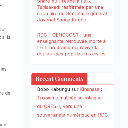
phare du Président Félix
il
Tshisekedi réaffirmée par une
circulaire du Secrétaire général
Juvénal Sanga Kaubo
oût
RDC – GENOCOST : une
 si la
enseignante retrouvée morte à
l’Est, un drame qui ravive la
douleur des populations civiles
 les
Recent Comments
Bobo Kabungu
sur
Kinshasa :
ns de
Troisième matinée scientifique
du CRESH, vers une
souveraineté numérique en RDC
,
x et