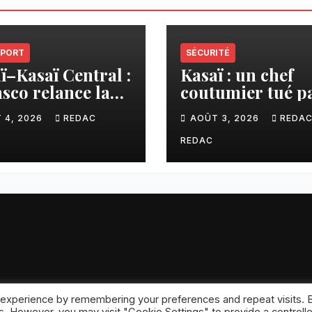
PORT
SÉCURITÉ
ï–Kasaï Central :
Kasaï : un chef
sco relance la
coutumier tué p
son Tshikapa–
balle par un poli
 4, 2026
REDAC
AOÛT 3, 2026
REDA
iamu pour
à Kamuesha, la
liter les échanges
tension monte
REDAC
 experience by remembering your preferences and repeat visits. 
ansar
.