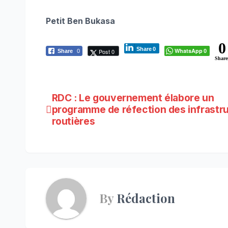
Petit Ben Bukasa
0
Share
0
WhatsApp
Post 0
Share
0
0
Share
Navigation
RDC : Le gouvernement élabore un
programme de réfection des infrastr
de
routières
l’article
By
Rédaction