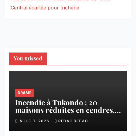
Central écartée pour tricherie
You missed
DRAME
Incendie à Tukondo : 20
maisons réduites en cendres,
plusieurs familles sans abri
AOÛT 7, 2026
REDAC REDAC