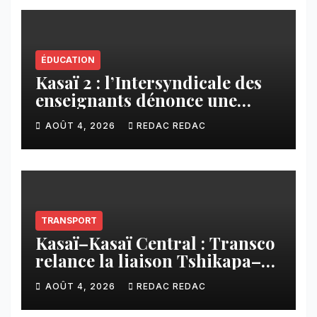
ÉDUCATION
Kasaï 2 : l’Intersyndicale des
enseignants dénonce une
contribution financière
AOÛT 4, 2026
REDAC REDAC
imposée aux écoles de la
CNCA
TRANSPORT
Kasaï–Kasaï Central : Transco
relance la liaison Tshikapa–
Tshiamu pour faciliter les
AOÛT 4, 2026
REDAC REDAC
échanges