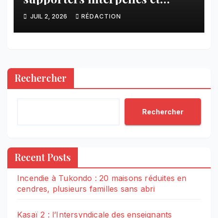
d’autres conduits vers des
JUIL 2, 2026
RÉDACTION
lieux inconnus à Goma
Rechercher
Rechercher
Recent Posts
Incendie à Tukondo : 20 maisons réduites en
cendres, plusieurs familles sans abri
Kasaï 2 : l’Intersyndicale des enseignants