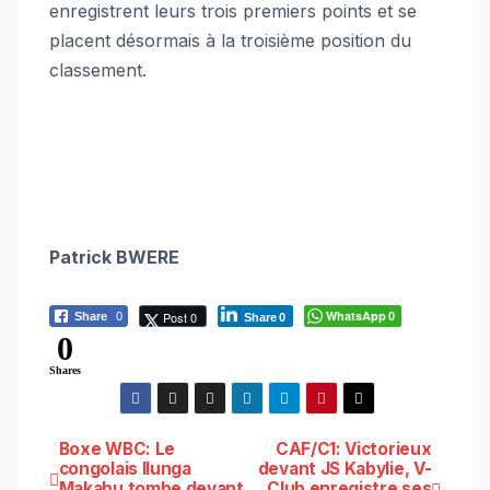
enregistrent leurs trois premiers points et se
placent désormais à la troisième position du
classement.
Patrick BWERE
WhatsApp
Post 0
Share
0
0
Share
0
0
Shares
Navigation
Boxe WBC: Le
CAF/C1: Victorieux
congolais Ilunga
devant JS Kabylie, V-
Makabu tombe devant
Club enregistre ses