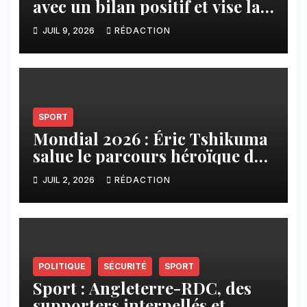
avec un bilan positif et vise la
ligue 1 pour la saison 2026-
JUIL 9, 2026
RÉDACTION
2027
SPORT
Mondial 2026 : Éric Tshikuma
salue le parcours héroïque des
Léopards
JUIL 2, 2026
RÉDACTION
POLITIQUE
SÉCURITÉ
SPORT
Sport : Angleterre-RDC, des
supporters interpellés et