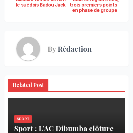
de
le suédois Badou Jack
trois premiers points
en phase de groupe
l’article
By
Rédaction
Related Post
SPORT
Sport : L’AC Dibumba clôture