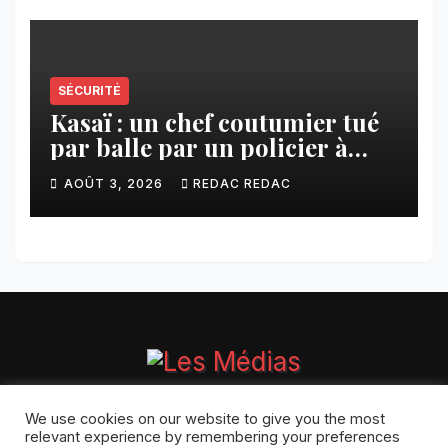
SÉCURITÉ
Kasaï : un chef coutumier tué
par balle par un policier à
Kamuesha, la tension monte
AOÛT 3, 2026
REDAC REDAC
We use cookies on our website to give you the most
relevant experience by remembering your preferences