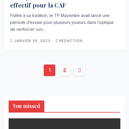
effectif pour la CAF
Fidèle à sa tradition, le TP Mazembe avait lancé une
période d’essaie pour plusieurs joueurs dans l’optique
de renforcer son…
JANVIER 30, 2023
RÉDACTION
Pagination
1
2
des
publications
You missed