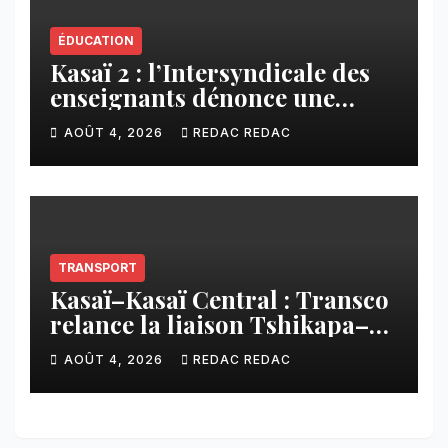
ÉDUCATION
Kasaï 2 : l’Intersyndicale des
enseignants dénonce une
contribution financière
AOÛT 4, 2026
REDAC REDAC
imposée aux écoles de la
CNCA
TRANSPORT
Kasaï–Kasaï Central : Transco
relance la liaison Tshikapa–
Tshiamu pour faciliter les
AOÛT 4, 2026
REDAC REDAC
échanges