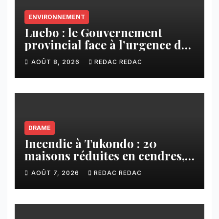
ENVIRONNEMENT
Luebo : le Gouvernement
provincial face à l’urgence des
érosions qui menacent la cité
AOÛT 8, 2026
REDAC REDAC
DRAME
Incendie à Tukondo : 20
maisons réduites en cendres,
plusieurs familles sans abri
AOÛT 7, 2026
REDAC REDAC