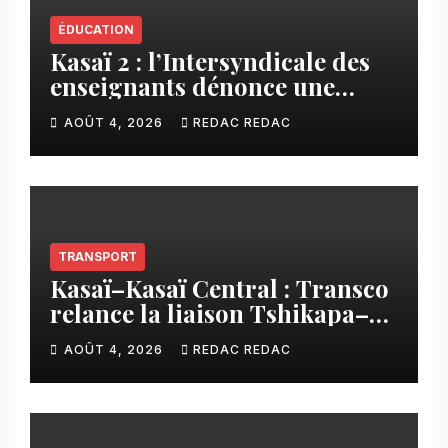
ÉDUCATION
Kasaï 2 : l’Intersyndicale des
enseignants dénonce une
contribution financière
AOÛT 4, 2026
REDAC REDAC
imposée aux écoles de la
CNCA
TRANSPORT
Kasaï–Kasaï Central : Transco
relance la liaison Tshikapa–
Tshiamu pour faciliter les
AOÛT 4, 2026
REDAC REDAC
échanges