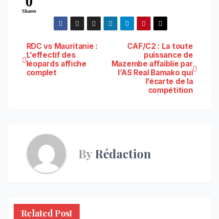
0
Shares
Navigation
RDC vs Mauritanie :
CAF/C2 : La toute
L’effectif des
puissance de
léopards affiche
Mazembe affaiblie par
de
complet
l’AS Real Bamako qui
l’écarte de la
l’article
compétition
By
Rédaction
Related Post