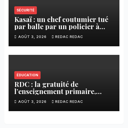
SÉCURITÉ
Kasaï : un chef coutumier tué
par balle par un policier à
Kamuesha, la tension monte
AOÛT 3, 2026
REDAC REDAC
ÉDUCATION
RDC : la gratuité de
l’enseignement primaire,
vision phare du Président
AOÛT 3, 2026
REDAC REDAC
Félix Tshisekedi réaffirmée
par une circulaire du
Secrétaire général Juvénal
Sanga Kaubo