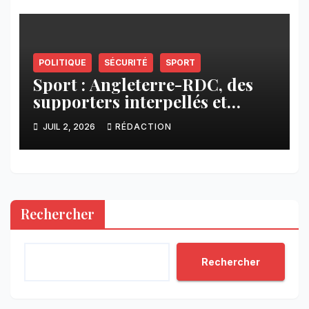
POLITIQUE
SÉCURITÉ
SPORT
Sport : Angleterre-RDC, des
supporters interpellés et
d’autres conduits vers des
JUIL 2, 2026
RÉDACTION
lieux inconnus à Goma
Rechercher
Rechercher