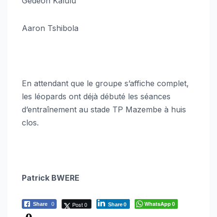
Gédeon Kalulu
Aaron Tshibola
En attendant que le groupe s’affiche complet,
les léopards ont déjà débuté les séances
d’entraînement au stade TP Mazembe à huis
clos.
Patrick BWERE
WhatsApp
Post 0
Share
0
0
Share
0