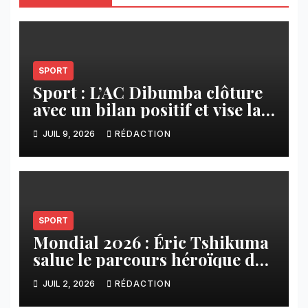
SPORT
Sport : L’AC Dibumba clôture
avec un bilan positif et vise la
ligue 1 pour la saison 2026-
JUIL 9, 2026
RÉDACTION
2027
SPORT
Mondial 2026 : Éric Tshikuma
salue le parcours héroïque des
Léopards
JUIL 2, 2026
RÉDACTION