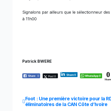
Signalons par ailleurs que le sélectionneur de
à 11h00
Patrick BWERE
0
Share
0
WhatsApp
Post 0
Share
0
0
Share
Navigation
Foot : Une première victoire pour la 
éliminatoires de la CAN Côte d’Ivoire
de