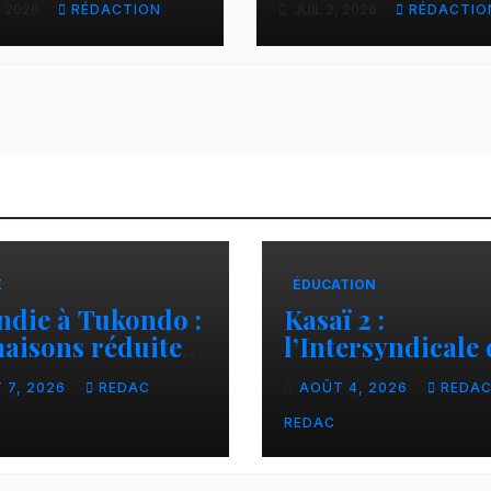
, 2026
RÉDACTION
JUIL 2, 2026
RÉDACTIO
Léopards
d’autres conduit
vers des lieux
inconnus à Gom
E
ÉDUCATION
ndie à Tukondo :
Kasaï 2 :
aisons réduites
l’Intersyndicale 
endres, plusieurs
enseignants dén
 7, 2026
REDAC
AOÛT 4, 2026
REDA
lles sans abri
une contributio
financière impo
REDAC
aux écoles de la
CNCA