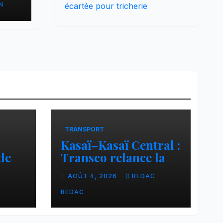
N
écartée pour tricherie
s
a
TRANSPORT
Kasaï–Kasaï Central :
des
Transco relance la
once
liaison Tshikapa–
C
AOÛT 4, 2026
REDAC
n
Tshiamu pour
sée
faciliter les échanges
REDAC