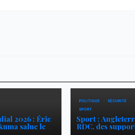
POLITIQUE
SÉCURITÉ
SPORT
ial 2026 : Éric
Sport : Angleterr
kuma salue le
RDC, des suppor
ours héroïque
interpellés et