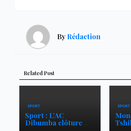
l’article
By
Rédaction
Related Post
SPORT
SPORT
Sport : L’AC
Mond
Dibumba clôture
Tshi
avec un bilan positif
parc