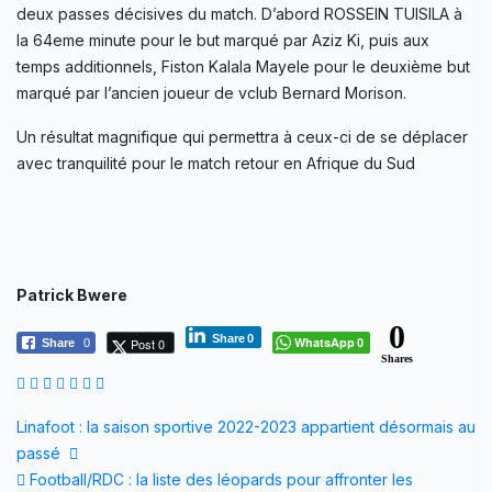
deux passes décisives du match. D’abord ROSSEIN TUISILA à
la 64eme minute pour le but marqué par Aziz Ki, puis aux
temps additionnels, Fiston Kalala Mayele pour le deuxième but
marqué par l’ancien joueur de vclub Bernard Morison.
Un résultat magnifique qui permettra à ceux-ci de se déplacer
avec tranquilité pour le match retour en Afrique du Sud
Patrick Bwere
0
Share
0
WhatsApp
Post 0
Share
0
0
Shares
Navigation
Linafoot : la saison sportive 2022-2023 appartient désormais au
passé
de
Football/RDC : la liste des léopards pour affronter les