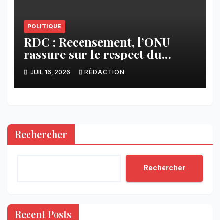
POLITIQUE
RDC : Recensement, l’ONU
rassure sur le respect du
calendrier constitutionnel
JUIL 16, 2026
RÉDACTION
Rechercher
Rechercher
Recent Posts