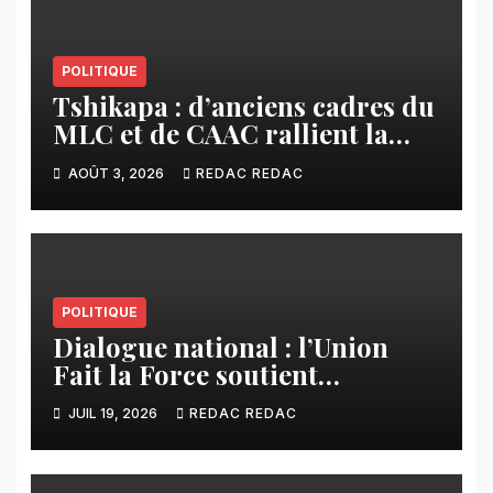
POLITIQUE
Tshikapa : d’anciens cadres du
MLC et de CAAC rallient la
Dynamique pour la
AOÛT 3, 2026
REDAC REDAC
Transformation du Congo
POLITIQUE
Dialogue national : l’Union
Fait la Force soutient
l’initiative de Tshisekedi et
JUIL 19, 2026
REDAC REDAC
s’oppose à la participation des
groupes armés