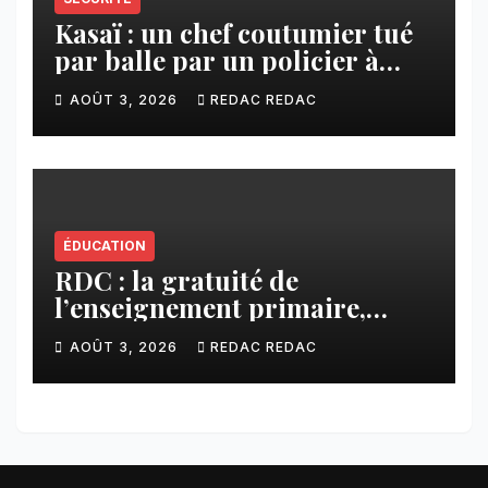
Kasaï : un chef coutumier tué
par balle par un policier à
Kamuesha, la tension monte
AOÛT 3, 2026
REDAC REDAC
ÉDUCATION
RDC : la gratuité de
l’enseignement primaire,
vision phare du Président
AOÛT 3, 2026
REDAC REDAC
Félix Tshisekedi réaffirmée
par une circulaire du
Secrétaire général Juvénal
Sanga Kaubo