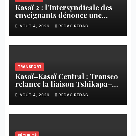
Kasaï 2 : l’Intersyndicale des
enseignants dénonce une
contribution financière
AOÛT 4, 2026
REDAC REDAC
imposée aux écoles de la
CNCA
TRANSPORT
Kasaï–Kasaï Central : Transco
relance la liaison Tshikapa–
Tshiamu pour faciliter les
AOÛT 4, 2026
REDAC REDAC
échanges
SÉCURITÉ