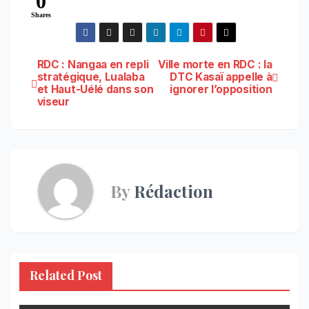
0
Shares
Navigation
RDC : Nangaa en repli
Ville morte en RDC : la
stratégique, Lualaba
DTC Kasaï appelle à
et Haut-Uélé dans son
ignorer l’opposition
de
viseur
l’article
By
Rédaction
Related Post