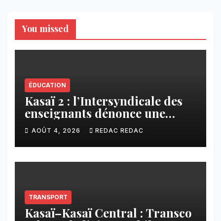
You missed
ÉDUCATION
Kasaï 2 : l’Intersyndicale des
enseignants dénonce une
contribution financière
AOÛT 4, 2026
REDAC REDAC
imposée aux écoles de la
CNCA
TRANSPORT
Kasaï–Kasaï Central : Transco