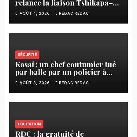
relance la liaison Tshikapa–
Tshiamu pour faciliter les
AOÛT 4, 2026
REDAC REDAC
échanges
SÉCURITÉ
Kasaï : un chef coutumier tué
par balle par un policier à
Kamuesha, la tension monte
AOÛT 3, 2026
REDAC REDAC
ÉDUCATION
RDC : la gratuité de