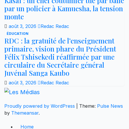
Kasaï : un chef coutumier tué par balle
par un policier à Kamuesha, la tension
monte
août 3, 2026
Redac Redac
ÉDUCATION
RDC : la gratuité de l’enseignement
primaire, vision phare du Président
Félix Tshisekedi réaffirmée par une
circulaire du Secrétaire général
Juvénal Sanga Kaubo
août 3, 2026
Redac Redac
Proudly powered by WordPress
|
Theme:
Pulse News
by
Themeansar
.
Home