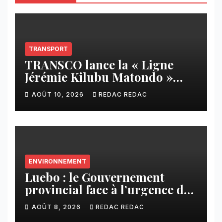
TRANSPORT
TRANSCO lance la « Ligne
Jérémie Kilubu Matondo »
entre Tshikapa et Tshamua
AOÛT 10, 2026
REDAC REDAC
ENVIRONNEMENT
Luebo : le Gouvernement
provincial face à l’urgence des
érosions qui menacent la cité
AOÛT 8, 2026
REDAC REDAC