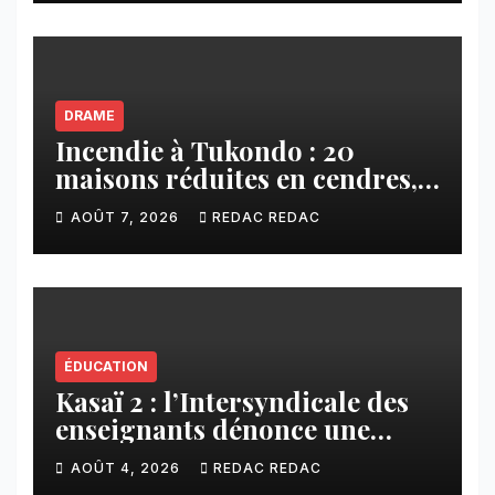
DRAME
Incendie à Tukondo : 20
maisons réduites en cendres,
plusieurs familles sans abri
AOÛT 7, 2026
REDAC REDAC
ÉDUCATION
Kasaï 2 : l’Intersyndicale des
enseignants dénonce une
contribution financière
AOÛT 4, 2026
REDAC REDAC
imposée aux écoles de la