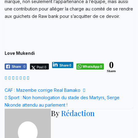
marque, non seulement l’appartenance à l’équipe, mais aussi
une contribution pour alléger la charge au comité de se rendre
aux guichets de Raw bank pour s’acquitter de ce devoir.
Love Mukendi
0
Share
0
WhatsApp
Post 0
Share
0
0
Shares
Navigation
CAF : Mazembe corrige Real Bamako
Sport : Non homologation du stade des Martyrs, Serge
de
Nkonde attendu au parlement !
By
Rédaction
l’article