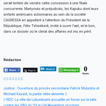
serait tentée de vendre cette concession à une filiale
concurrente. Martyrisés et préjudiciés, les Kapuku dont leurs
enfants américains actionnaires au sein de la société
CAGRESSA en appellent à l’attention du Président de la
République, Félix Tshisekedi, invité à ouvrir l’œil, et le bon,
dans ce dossier où le climat des affaires est mis en péril.
Rédaction
0
Share
0
WhatsApp
Post 0
Share
0
0
Shares
Navigation
Justice : Ouverture du procès secondaire Patrick Mulumba et
Michael Kazadi, la partie citée absente
de
RDC: La ville de Lubumbashi accueille un forum sur la lutte
contre les VBG du 03 au 04 Novembre prochain