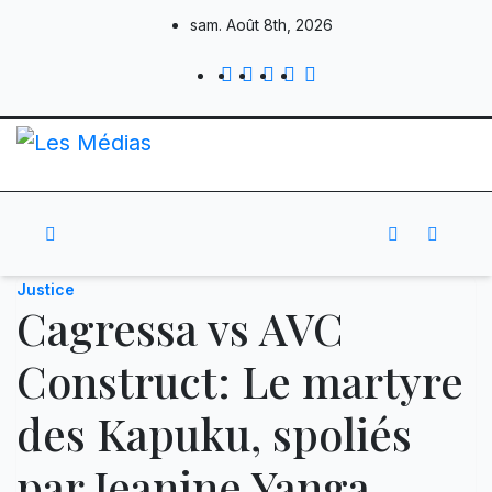
Skip
sam. Août 8th, 2026
to
content
Justice
Cagressa vs AVC
Construct: Le martyre
des Kapuku, spoliés
par Jeanine Yanga,