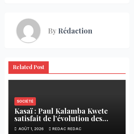
By
Rédaction
Related Post
SOCIÉTÉ
Kasaï : Paul Kalamba Kwete
satisfait de l’évolution des
travaux routiers exécutés par
AOÛT 1, 2026
REDAC REDAC
SAFRIMEX