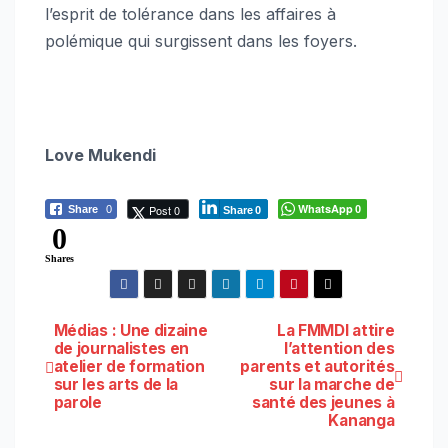
l’esprit de tolérance dans les affaires à
polémique qui surgissent dans les foyers.
Love Mukendi
WhatsApp
Post 0
Share
0
0
Share
0
0
Shares
Navigation
Médias : Une dizaine
La FMMDI attire
de journalistes en
l’attention des
atelier de formation
parents et autorités
de
sur les arts de la
sur la marche de
parole
santé des jeunes à
l’article
Kananga