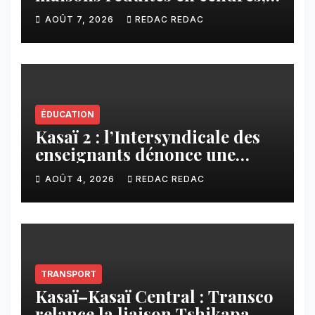
plusieurs familles sans abri
AOÛT 7, 2026
REDAC REDAC
ÉDUCATION
Kasaï 2 : l’Intersyndicale des
enseignants dénonce une
contribution financière
AOÛT 4, 2026
REDAC REDAC
imposée aux écoles de la
CNCA
TRANSPORT
Kasaï–Kasaï Central : Transco
relance la liaison Tshikapa–