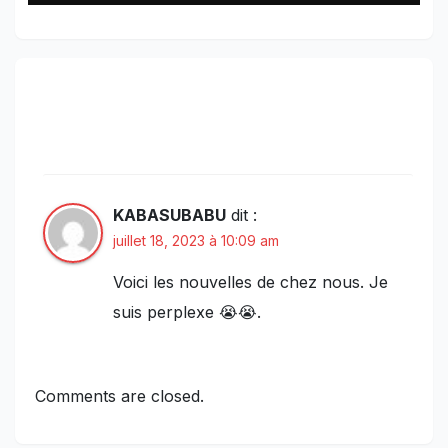
One thought on “Kasaï Central: Une
dispute engendre deux morts à
Kananga”
KABASUBABU
dit :
juillet 18, 2023 à 10:09 am
Voici les nouvelles de chez nous. Je
suis perplexe 😭😭.
Comments are closed.