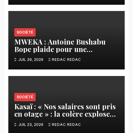
SOCIÉTÉ
MWEKA : Antoine Bushabu
Bope plaide pour une
meilleure prise en compte des
JUIL 29, 2026
REDAC REDAC
communautés locales dans la
réforme sur le crédit carbone.
SOCIÉTÉ
Kasaï : « Nos salaires sont pris
en otage » : la colère explose
contre ADVANS Banque à
JUIL 23, 2026
REDAC REDAC
Tshikapa