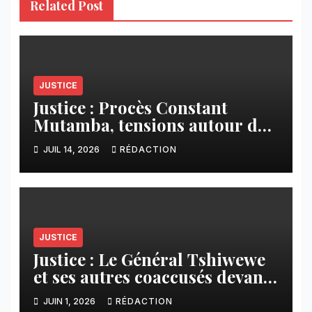
Related Post
JUSTICE
Justice : Procès Constant
Mutamba, tensions autour de
la procédure et renvoi au 27
JUIL 14, 2026
RÉDACTION
juillet
JUSTICE
Justice : Le Général Tshiwewe
et ses autres coaccusés devant
la cour militaire ce jeudi
JUIN 1, 2026
RÉDACTION