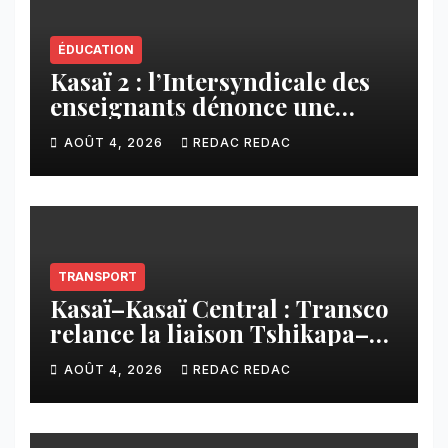
ÉDUCATION
Kasaï 2 : l’Intersyndicale des
enseignants dénonce une
contribution financière
AOÛT 4, 2026
REDAC REDAC
imposée aux écoles de la
CNCA
TRANSPORT
Kasaï–Kasaï Central : Transco
relance la liaison Tshikapa–
Tshiamu pour faciliter les
AOÛT 4, 2026
REDAC REDAC
échanges