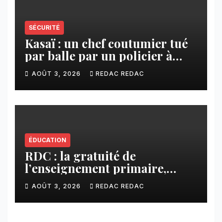
SÉCURITÉ
Kasaï : un chef coutumier tué
par balle par un policier à
Kamuesha, la tension monte
AOÛT 3, 2026
REDAC REDAC
ÉDUCATION
RDC : la gratuité de
l’enseignement primaire,
vision phare du Président
AOÛT 3, 2026
REDAC REDAC
Félix Tshisekedi réaffirmée
par une circulaire du
Secrétaire général Juvénal