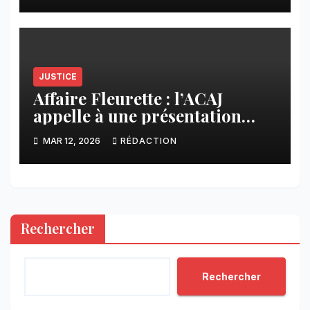
JUSTICE
Affaire Fleurette : l’ACAJ
appelle à une présentation
exacte des conclusions de
MAR 12, 2026
RÉDACTION
l’enquête néerlandaise
Rechercher
Rechercher