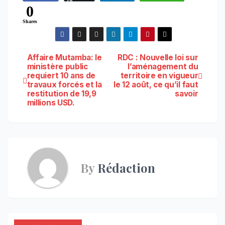
0
Shares
Navigation
Affaire Mutamba: le
RDC : Nouvelle loi sur
ministère public
l’aménagement du
requiert 10 ans de
territoire en vigueur
de
travaux forcés et la
le 12 août, ce qu’il faut
restitution de 19,9
savoir
l’article
millions USD.
By
Rédaction