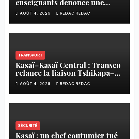
enseignants dénonce une
contribution financière
AOÛT 4, 2026
REDAC REDAC
imposée aux écoles de la
CNCA
TRANSPORT
Kasaï–Kasaï Central : Transco
relance la liaison Tshikapa–
Tshiamu pour faciliter les
AOÛT 4, 2026
REDAC REDAC
échanges
SÉCURITÉ
Kasaï : un chef coutumier tué