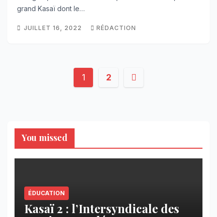
grand Kasaï dont le…
JUILLET 16, 2022
RÉDACTION
Pagination
1
2
des
publications
You missed
ÉDUCATION
Kasaï 2 : l’Intersyndicale des