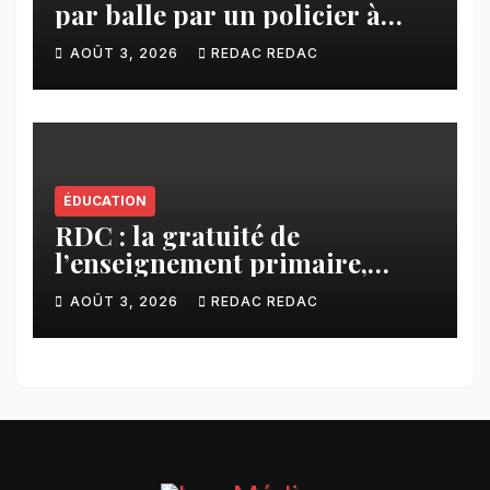
par balle par un policier à
Kamuesha, la tension monte
AOÛT 3, 2026
REDAC REDAC
ÉDUCATION
RDC : la gratuité de
l’enseignement primaire,
vision phare du Président
AOÛT 3, 2026
REDAC REDAC
Félix Tshisekedi réaffirmée
par une circulaire du
Secrétaire général Juvénal
Sanga Kaubo